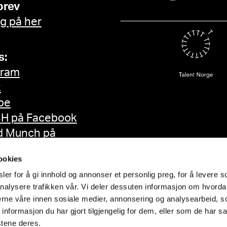
brev
g på her
s:
gram
k
be
H på Facebook
d Munch på
ok
ookies
er for å gi innhold og annonser et personlig preg, for å levere s
nalysere trafikken vår. Vi deler dessuten informasjon om hvorda
nerne våre innen sosiale medier, annonsering og analysearbeid, 
formasjon du har gjort tilgjengelig for dem, eller som de har sa
stene deres.