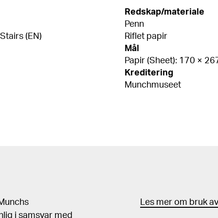
Redskap/materiale
Penn
tairs (EN)
Riflet papir
Mål
Papir (Sheet): 170 × 2
Kreditering
Munchmuseet
d Munchs
Les mer om bruk av 
nlig i samsvar med