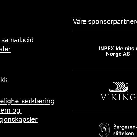
Våre sponsorpartnere
rsamarbeid
aler
ikk
gelighetserklæring
vern og
sjonskapsler