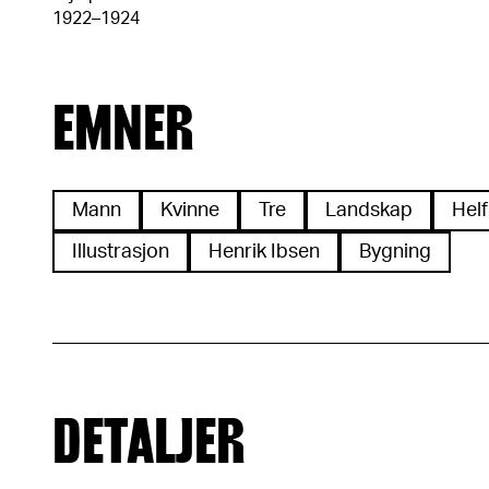
1922–1924
EMNER
Mann
Kvinne
Tre
Landskap
Helf
Illustrasjon
Henrik Ibsen
Bygning
DETALJER