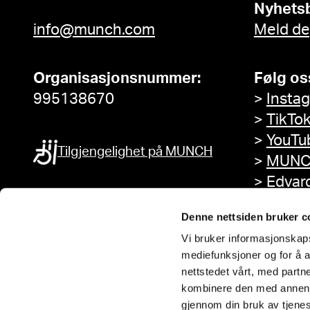
Nyhets
info@munch.com
Meld de
Organisasjonsnummer:
Følg os
995138670
>
Insta
>
TikTo
>
YouTu
Tilgjengelighet på MUNCH
>
MUNC
>
Edvar
Facebo
Denne nettsiden bruker c
Vi bruker informasjonskapsl
mediefunksjoner og for å a
nettstedet vårt, med part
kombinere den med annen in
gjennom din bruk av tjene