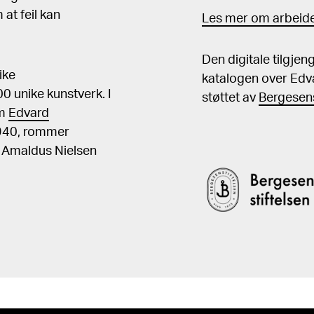
at feil kan
Les mer om arbeide
Den digitale tilgje
ike
katalogen over Edv
 unike kunstverk. I
støttet av
Bergesens
om
Edvard
1940, rommer
, Amaldus Nielsen