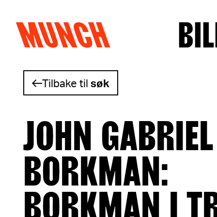
MUNCH
BIL
Hopp til innhold
Tilbake til
søk
JOHN GABRIEL
BORKMAN:
BORKMAN I T