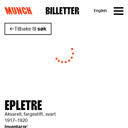
MUNCH
BILLETTER
English
Hopp til innhold
Tilbake til
søk
EPLETRE
Akvarell, fargestift, svart
1917–1920
Inventarnr: