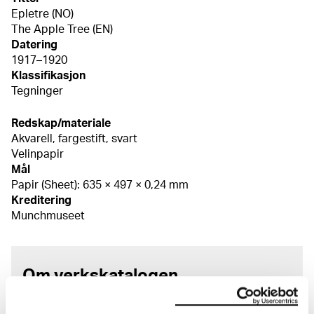
Epletre (NO)
The Apple Tree (EN)
Datering
1917–1920
Klassifikasjon
Tegninger
Redskap/materiale
Akvarell, fargestift, svart
Velinpapir
Mål
Papir (Sheet): 635 × 497 × 0,24 mm
Kreditering
Munchmuseet
Om verkskatalogen
I verkskatalogen kan du søke i hele Edvard Munchs