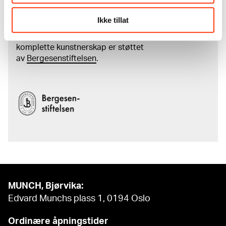
kunstnerskap
Ikke tillat
Den digitale tilgjengeliggjøringen av museets
samling og katalogen over Edvard Munchs
komplette kunstnerskap er støttet
av
Bergesenstiftelsen
.
MUNCH, Bjørvika:
Edvard Munchs plass 1, 0194 Oslo
Ordinære åpningstider