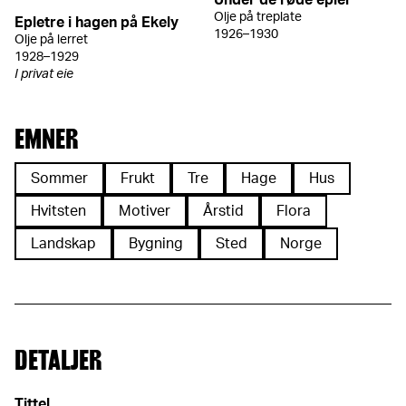
Under de røde epler
Olje på treplate
Epletre i hagen på Ekely
1926–1930
Olje på lerret
1928–1929
I privat eie
EMNER
Sommer
Frukt
Tre
Hage
Hus
Hvitsten
Motiver
Årstid
Flora
Landskap
Bygning
Sted
Norge
DETALJER
Tittel