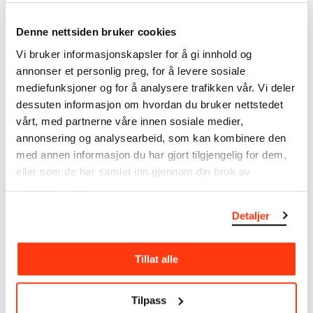
kunstnerskap. Verkskatalogen utbedres jevnlig i
samsvar med den nyeste forskningen. Vi tar
Denne nettsiden bruker cookies
forbehold om at feil kan forekomme.
Vi bruker informasjonskapsler for å gi innhold og
annonser et personlig preg, for å levere sosiale
MUNCHs samling består av over 42 000 unike
mediefunksjoner og for å analysere trafikken vår. Vi deler
museumsobjekter, inkludert nærmere 27 000 unike
dessuten informasjon om hvordan du bruker nettstedet
kunstverk. I tillegg til den ekstraordinære samlingen
som
Edvard Munch
testamenterte til Oslo
vårt, med partnerne våre innen sosiale medier,
kommune i 1940, rommer museet også samlingene
annonsering og analysearbeid, som kan kombinere den
til Rolf Stenersen, Amaldus Nielsen og Ludvig O.
med annen informasjon du har gjort tilgjengelig for dem,
Ravensberg.
eller som de har samlet inn gjennom din bruk av
tjenestene deres.
Mer
o
m MUNCHs
samling
Detaljer
Les mer om bruk av våre avfotograferinger og
Tillat alle
kreditering
Les mer om arbeidet med å digitalisere Munchs
Tilpass