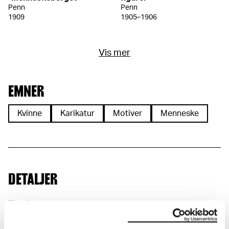
Penn
Penn
1909
1905–1906
Vis mer
EMNER
Kvinne
Karikatur
Motiver
Menneske
DETALJER
Tittel
Den fri kjærlighets by: Dollarprinsessen med sangerens
hode på et fat (NO)