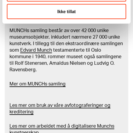
kunstnerskap. Verkskatalogen utbedres jevnlig i
samsvar med den nyeste forskningen. Vi tar
Ikke tillat
forbehold om at feil kan forekomme.
MUNCHs samling består av over 42 000 unike
museumsobjekter, inkludert nærmere 27 000 unike
kunstverk. I tillegg til den ekstraordinære samlingen
som
Edvard Munch
testamenterte til Oslo
kommune i 1940, rommer museet også samlingene
til Rolf Stenersen, Amaldus Nielsen og Ludvig O.
Ravensberg.
Mer
o
m MUNCHs
samling
Les mer om bruk av våre avfotograferinger og
kreditering
Les mer om arbeidet med å digitalisere Munchs
kunstnerskap