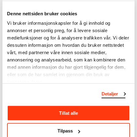
The City of Free Love: The Dollar Princess with the
Singer's Head on a Plate (EN)
Denne nettsiden bruker cookies
Datering
Vi bruker informasjonskapsler for å gi innhold og
1905–1906
annonser et personlig preg, for å levere sosiale
Klassifikasjon
mediefunksjoner og for å analysere trafikken vår. Vi deler
Tegninger
dessuten informasjon om hvordan du bruker nettstedet
vårt, med partnerne våre innen sosiale medier,
Redskap/materiale
Penn
annonsering og analysearbeid, som kan kombinere den
Velinpapir
med annen informasjon du har gjort tilgjengelig for dem,
Mål
eller som de har samlet inn gjennom din bruk av
Papir (Sheet): 215 × 280 × 0,09 mm
tjenestene deres.
Kreditering
Munchmuseet
Detaljer
Tillat alle
Om verkskatalogen
Tilpass
I verkskatalogen kan du søke i hele Edvard Munchs