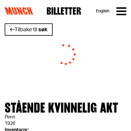
MUNCH
BILLETTER
English
Hopp til innhold
Tilbake til
søk
STÅENDE KVINNELIG AKT
Penn
1926
Inventarnr: