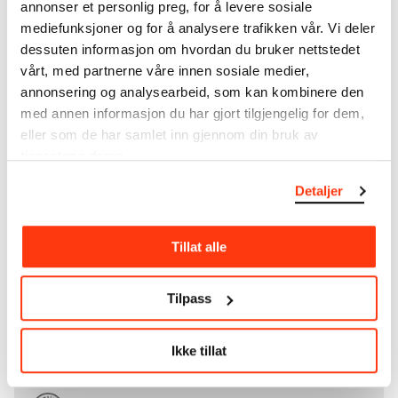
kommune i 1940, rommer museet også samlingene
annonser et personlig preg, for å levere sosiale
til Rolf Stenersen, Amaldus Nielsen og Ludvig O.
mediefunksjoner og for å analysere trafikken vår. Vi deler
Ravensberg.
dessuten informasjon om hvordan du bruker nettstedet
vårt, med partnerne våre innen sosiale medier,
Mer
o
m MUNCHs
samling
annonsering og analysearbeid, som kan kombinere den
med annen informasjon du har gjort tilgjengelig for dem,
eller som de har samlet inn gjennom din bruk av
Les mer om bruk av våre avfotograferinger og
tjenestene deres.
kreditering
Detaljer
Les mer om arbeidet med å digitalisere Munchs
kunstnerskap
Tillat alle
Den digitale tilgjengeliggjøringen av museets
samling og katalogen over Edvard Munchs
Tilpass
komplette kunstnerskap er støttet
av
Bergesenstiftelsen
.
Ikke tillat