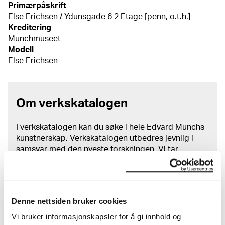
Primærpåskrift
Else Erichsen / Ydunsgade 6 2 Etage [penn, o.t.h.]
Kreditering
Munchmuseet
Modell
Else Erichsen
Om verkskatalogen
I verkskatalogen kan du søke i hele Edvard Munchs
kunstnerskap. Verkskatalogen utbedres jevnlig i
samsvar med den nyeste forskningen. Vi tar
forbehold om at feil kan forekomme.
MUNCHs samling består av over 42 000 unike
museumsobjekter, inkludert nærmere 27 000 unike
Denne nettsiden bruker cookies
kunstverk. I tillegg til den ekstraordinære samlingen
Vi bruker informasjonskapsler for å gi innhold og
som
Edvard Munch
testamenterte til Oslo