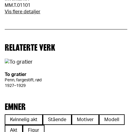
MM.T.01101
Vis flere detaljer
RELATERTE VERK
To gratier
Penn, fargestift, rød
1927–1929
EMNER
Kvinnelig akt
Stående
Motiver
Modell
Akt
Figur