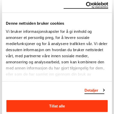
Om verkskatalogen
I verkskatalogen kan du søke i hele Edvard Munchs
Denne nettsiden bruker cookies
kunstnerskap. Verkskatalogen utbedres jevnlig i
Vi bruker informasjonskapsler for å gi innhold og
samsvar med den nyeste forskningen. Vi tar
annonser et personlig preg, for å levere sosiale
forbehold om at feil kan forekomme.
mediefunksjoner og for å analysere trafikken vår. Vi deler
dessuten informasjon om hvordan du bruker nettstedet
MUNCHs samling består av over 42 000 unike
vårt, med partnerne våre innen sosiale medier,
museumsobjekter, inkludert nærmere 27 000 unike
kunstverk. I tillegg til den ekstraordinære samlingen
annonsering og analysearbeid, som kan kombinere den
som
Edvard Munch
testamenterte til Oslo
med annen informasjon du har gjort tilgjengelig for dem,
kommune i 1940, rommer museet også samlingene
eller som de har samlet inn gjennom din bruk av
til Rolf Stenersen, Amaldus Nielsen og Ludvig O.
tjenestene deres.
Ravensberg.
Detaljer
Mer
o
m MUNCHs
samling
Tillat alle