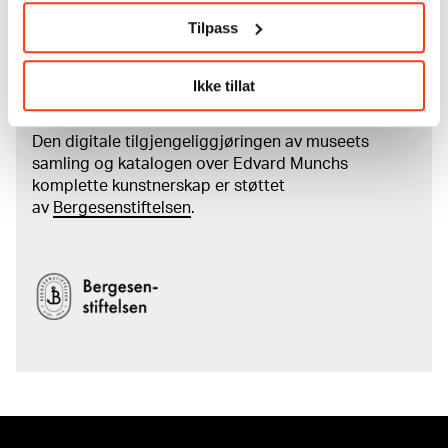
Les mer om bruk av våre avfotograferinger og
kreditering
Tilpass
Les mer om arbeidet med å digitalisere Munchs
Ikke tillat
kunstnerskap
Den digitale tilgjengeliggjøringen av museets
samling og katalogen over Edvard Munchs
komplette kunstnerskap er støttet
av
Bergesenstiftelsen
.