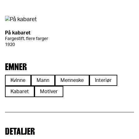
På kabaret
Fargestift, flere farger
1920
EMNER
Kvinne
Mann
Menneske
Interiør
Kabaret
Motiver
DETALJER