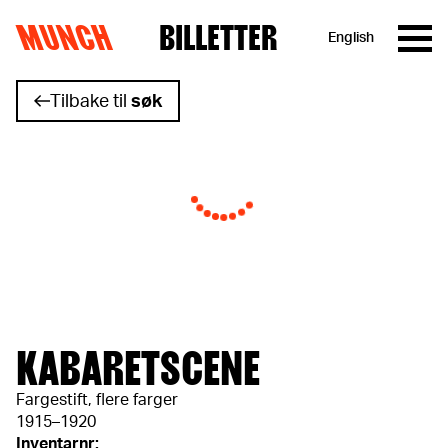
MUNCH
BILLETTER
English
Hopp til innhold
Tilbake til
søk
KABARETSCENE
Fargestift, flere farger
1915–1920
Inventarnr: