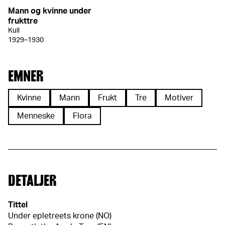
Mann og kvinne under
frukttre
Kull
1929–1930
EMNER
Kvinne
Mann
Frukt
Tre
Motiver
Menneske
Flora
DETALJER
Tittel
Under epletreets krone (NO)