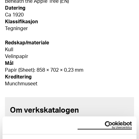
Beneath the Apple Tree (EN)
Datering
Ca 1920
Klassifikasjon
Tegninger
Redskap/materiale
Kull
Velinpapir
Mål
Papir (Sheet): 858 × 702 × 0,23 mm
Kreditering
Munchmuseet
Om verkskatalogen
I verkskatalogen kan du søke i hele Edvard Munchs
kunstnerskap. Verkskatalogen utbedres jevnlig i
samsvar med den nyeste forskningen. Vi tar