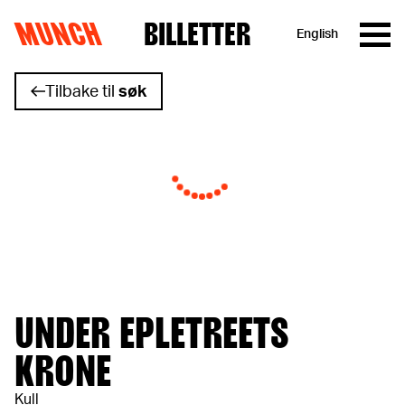
MUNCH
BILLETTER
English
Hopp til innhold
Tilbake til
søk
UNDER EPLETREETS
KRONE
Kull