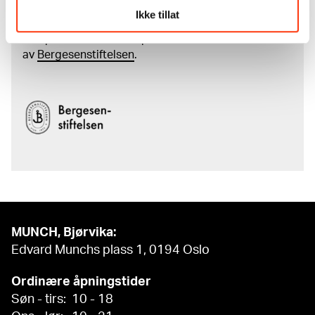
Den digitale tilgjengeliggjøringen av museets
Ikke tillat
samling og katalogen over Edvard Munchs
komplette kunstnerskap er støttet
av
Bergesenstiftelsen
.
MUNCH, Bjørvika:
Edvard Munchs plass 1, 0194 Oslo
Ordinære åpningstider
Søn - tirs: 10 - 18