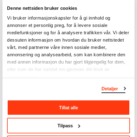
forbehold om at feil kan forekomme.
Denne nettsiden bruker cookies
Vi bruker informasjonskapsler for å gi innhold og
MUNCHs samling består av over 42 000 unike
annonser et personlig preg, for å levere sosiale
museumsobjekter, inkludert nærmere 27 000 unike
mediefunksjoner og for å analysere trafikken vår. Vi deler
kunstverk. I tillegg til den ekstraordinære samlingen
dessuten informasjon om hvordan du bruker nettstedet
som
Edvard Munch
testamenterte til Oslo
vårt, med partnerne våre innen sosiale medier,
kommune i 1940, rommer museet også samlingene
annonsering og analysearbeid, som kan kombinere den
til Rolf Stenersen, Amaldus Nielsen og Ludvig O.
Ravensberg.
med annen informasjon du har gjort tilgjengelig for dem,
eller som de har samlet inn gjennom din bruk av
Mer
o
m MUNCHs
samling
tjenestene deres.
Detaljer
Les mer om bruk av våre avfotograferinger og
kreditering
Tillat alle
Les mer om arbeidet med å digitalisere Munchs
Tilpass
kunstnerskap