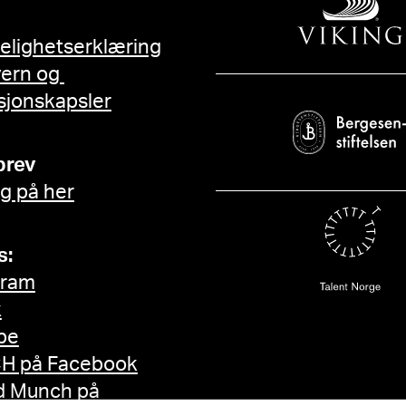
gelighetserklæring
vern og
sjonskapsler
brev
g på her
s:
gram
k
be
H på Facebook
d Munch på