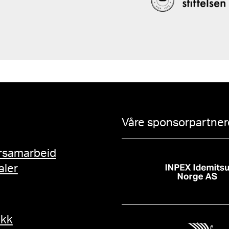
Våre sponsorpartnere
rsamarbeid
aler
ikk