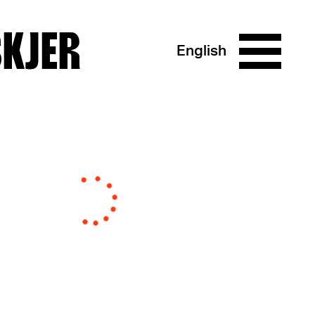
SKJER
English