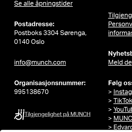
Se alle åpningstider
Tilgjen
Postadresse:
Person
Postboks 3304 Sørenga,
informa
0140 Oslo
Nyhets
info@munch.com
Meld de
Organisasjonsnummer:
Følg os
995138670
>
Insta
>
TikTo
>
YouTu
Tilgjengelighet på MUNCH
>
MUNC
>
Edvar