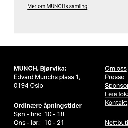
Mer
o
m MUNCHs
samling
MUNCH, Bjørvika:
Om oss
Edvard Munchs plass 1,
Presse
0194 Oslo
Sponso
Leie lok
Kontakt
Ordinære åpningstider
Søn - tirs: 10 - 18
Ons - lør: 10 - 21
Nettbut