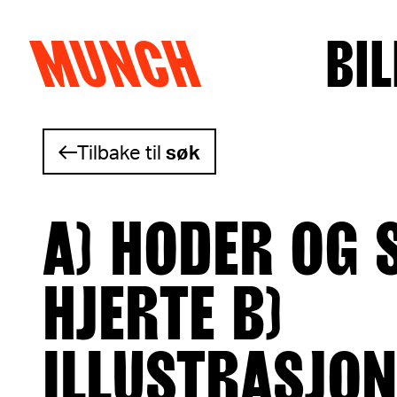
MUNCH
BIL
Hopp til innhold
Tilbake til
søk
A) HODER OG 
HJERTE B)
ILLUSTRASJO