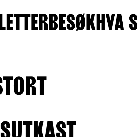
LETTER
BESØK
HVA 
STORT
NSUTKAST