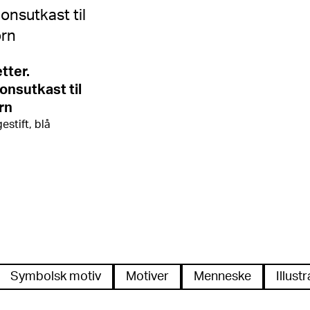
tter.
jonsutkast til
rn
estift, blå
Symbolsk motiv
Motiver
Menneske
Illust