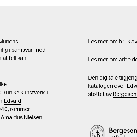
d Munchs
Les mer om bruk av 
nlig i samsvar med
at feil kan
Les mer om arbeide
Den digitale tilgje
ike
katalogen over Edv
 unike kunstverk. I
støttet av
Bergesens
om
Edvard
1940, rommer
, Amaldus Nielsen