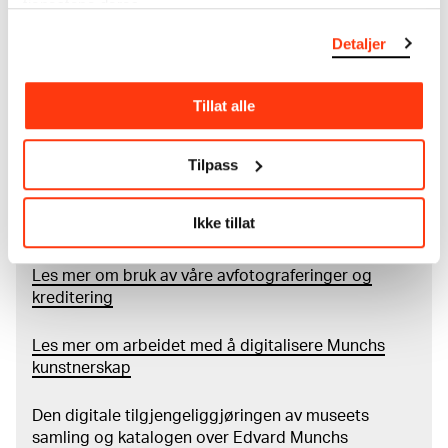
tjenestene deres.
MUNCHs samling består av over 42 000 unike
Detaljer
museumsobjekter, inkludert nærmere 27 000 unike
kunstverk. I tillegg til den ekstraordinære samlingen
som
Edvard Munch
testamenterte til Oslo
Tillat alle
kommune i 1940, rommer museet også samlingene
til Rolf Stenersen, Amaldus Nielsen og Ludvig O.
Ravensberg.
Tilpass
Mer
o
m MUNCHs
samling
Ikke tillat
Les mer om bruk av våre avfotograferinger og
kreditering
Les mer om arbeidet med å digitalisere Munchs
kunstnerskap
Den digitale tilgjengeliggjøringen av museets
samling og katalogen over Edvard Munchs