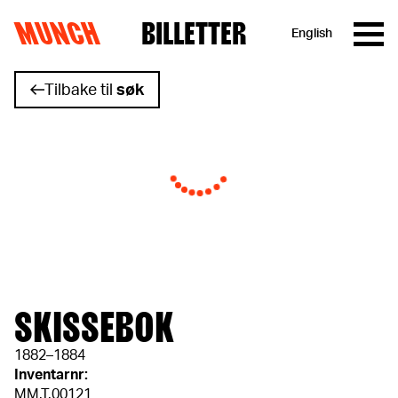
MUNCH
BILLETTER
English
Hopp til innhold
Tilbake til
søk
SKISSEBOK
1882–1884
Inventarnr:
MM.T.00121