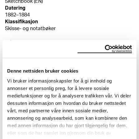
Sketchbook (EN)
Datering
1882–1884
Klassifikasjon
Skisse- og notatbøker
Mål
Papir (Sheet): 95 × 165 × 0,19 mm
Perm (Cover): 102 × 170 mm
Kreditering
Munchmuseet
Denne nettsiden bruker cookies
Vi bruker informasjonskapsler for å gi innhold og
annonser et personlig preg, for å levere sosiale
mediefunksjoner og for å analysere trafikken vår. Vi deler
Om verkskatalogen
dessuten informasjon om hvordan du bruker nettstedet
vårt, med partnerne våre innen sosiale medier,
I verkskatalogen kan du søke i hele Edvard Munchs
annonsering og analysearbeid, som kan kombinere den
kunstnerskap. Verkskatalogen utbedres jevnlig i
samsvar med den nyeste forskningen. Vi tar
med annen informasjon du har gjort tilgjengelig for dem,
forbehold om at feil kan forekomme.
eller som de har samlet inn gjennom din bruk av