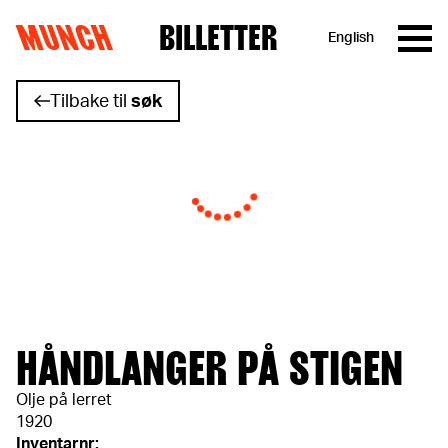
MUNCH
BILLETTER
English
Hopp til innhold
Tilbake til
søk
HÅNDLANGER PÅ STIGEN
Olje på lerret
1920
Inventarnr: