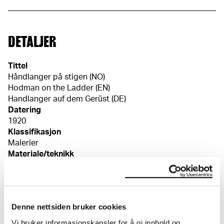
DETALJER
Tittel
Håndlanger på stigen (NO)
Hodman on the Ladder (EN)
Handlanger auf dem Gerüst (DE)
Datering
1920
Klassifikasjon
Malerier
Materiale/teknikk
Olje på lerret
Mål
Bilde (Image): 129,5 × 105,5 cm
Denne nettsiden bruker cookies
Signatur
Usignert
Vi bruker informasjonskapsler for å gi innhold og