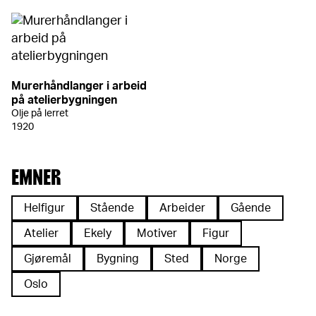
Murerhåndlanger i arbeid
på atelierbygningen
Olje på lerret
1920
EMNER
Helfigur
Stående
Arbeider
Gående
Atelier
Ekely
Motiver
Figur
Gjøremål
Bygning
Sted
Norge
Oslo