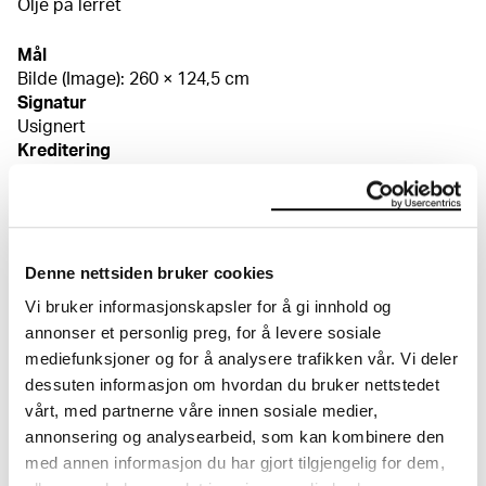
Olje på lerret
Mål
Bilde (Image): 260 × 124,5 cm
Signatur
Usignert
Kreditering
Munchmuseet
Bibliografi
Ydstie, Ingebjørg (red.), Munchs Laboratorium. Veien til
Aulaen, (English edition: Munch's Laboratory), utst.kat.
MM, 2011, kat.nr. 49, s. 261 Pettersen, Petra, "Munchs
Denne nettsiden bruker cookies
Aula-dekorasjoner" / "Munch's Aula paintings" i Gerd
Vi bruker informasjonskapsler for å gi innhold og
Woll, Edvard Munch. Samlede malerier / Complete
annonser et personlig preg, for å levere sosiale
Paintings, Catalogue Raisonneé I-IV, MM, Kaare
mediefunksjoner og for å analysere trafikken vår. Vi deler
Berntsen, London 2009, s. 829–851 Eggum, Arne, "En fris
Om verkskatalogen
dessuten informasjon om hvordan du bruker nettstedet
för en aula", Edvard Munch 1863–1944, utst.kat.,
vårt, med partnerne våre innen sosiale medier,
Stockholm 1977, s. 124ff Glaser, Curt, "Edvard Munchs
annonsering og analysearbeid, som kan kombinere den
Wandgemälde für die Universität in Kristiania",
I verkskatalogen kan du søke i hele Edvard Munchs
Zeitschrift für bildende Kunst, Sonderdrück N.F., 1914,
kunstnerskap. Verkskatalogen utbedres jevnlig i
med annen informasjon du har gjort tilgjengelig for dem,
s. 61ff Georgi, Walter, "Herbstausstellung Berlin 1913",
samsvar med den nyeste forskningen. Vi tar