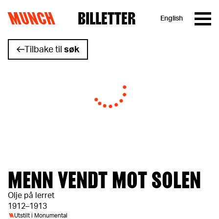
MUNCH
BILLETTER
English
Hopp til innhold
Tilbake til
søk
MENN VENDT MOT SOLEN
Olje på lerret
1912–1913
M
Utstilt i
Monumental