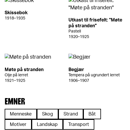
Skissebok
1918–1935
Utkast til frisefelt: "Møte
på stranden"
Pastell
1920–1925
Møte på stranden
Begjær
Olje på lerret
Tempera på ugrundert lerret
1921–1925
1906–1907
EMNER
Menneske
Skog
Strand
Båt
Motiver
Landskap
Transport