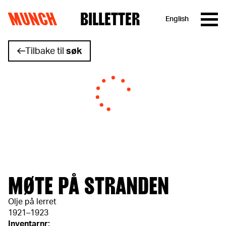
MUNCH
BILLETTER
English
Hopp til innhold
Tilbake til
søk
MØTE PÅ STRANDEN
Olje på lerret
1921–1923
Inventarnr: