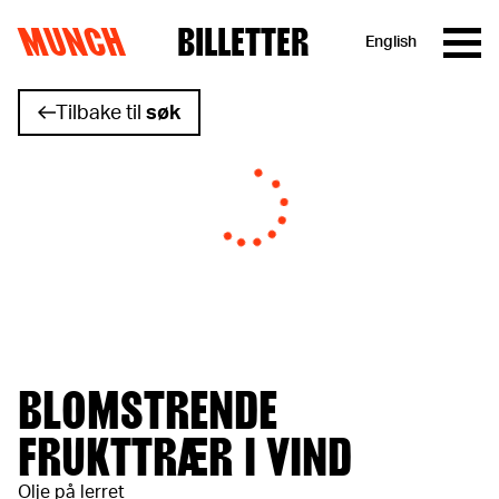
MUNCH
BILLETTER
English
Hopp til innhold
Tilbake til
søk
BLOMSTRENDE
FRUKTTRÆR I VIND
Olje på lerret