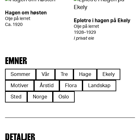
Hagen om høsten
Olje på lerret
Epletre i hagen på Ekely
Ca. 1920
Olje på lerret
1928–1929
I privat eie
EMNER
Sommer
Vår
Tre
Hage
Ekely
Motiver
Årstid
Flora
Landskap
Sted
Norge
Oslo
DETALJER