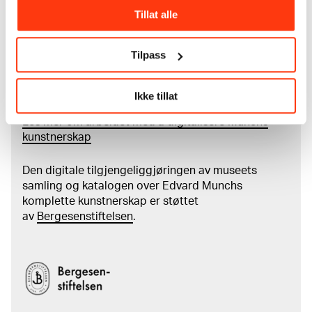
Tillat alle
Mer
o
m MUNCHs
samling
Tilpass
Les mer om bruk av våre avfotograferinger og
kreditering
Ikke tillat
Les mer om arbeidet med å digitalisere Munchs
kunstnerskap
Den digitale tilgjengeliggjøringen av museets
samling og katalogen over Edvard Munchs
komplette kunstnerskap er støttet
av
Bergesenstiftelsen
.