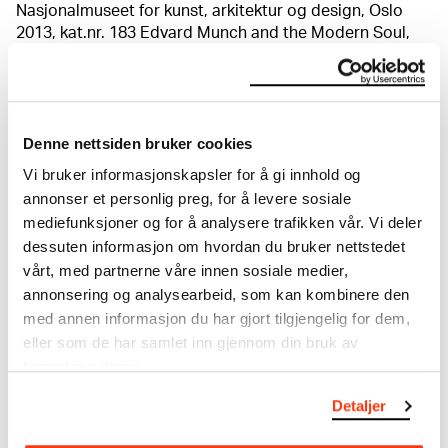
Nasjonalmuseet for kunst, arkitektur og design, Oslo
2013, kat.nr. 183 Edvard Munch and the Modern Soul,
utst.kat. Seoul Arts Center, Seoul 2014, kat.nr. 91
Om verkskatalogen
Denne nettsiden bruker cookies
Vi bruker informasjonskapsler for å gi innhold og
I verkskatalogen kan du søke i hele Edvard Munchs
annonser et personlig preg, for å levere sosiale
kunstnerskap. Verkskatalogen utbedres jevnlig i
mediefunksjoner og for å analysere trafikken vår. Vi deler
samsvar med den nyeste forskningen. Vi tar
dessuten informasjon om hvordan du bruker nettstedet
forbehold om at feil kan forekomme.
vårt, med partnerne våre innen sosiale medier,
annonsering og analysearbeid, som kan kombinere den
MUNCHs samling består av over 42 000 unike
med annen informasjon du har gjort tilgjengelig for dem,
museumsobjekter, inkludert nærmere 27 000 unike
eller som de har samlet inn gjennom din bruk av
kunstverk. I tillegg til den ekstraordinære samlingen
tjenestene deres.
som
Edvard Munch
testamenterte til Oslo
kommune i 1940, rommer museet også samlingene
Detaljer
til Rolf Stenersen, Amaldus Nielsen og Ludvig O.
Ravensberg.