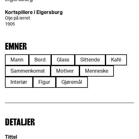
Kortspillere i Elgersburg
Olje på lerret
1905
EMNER
Mann
Bord
Glass
Sittende
Kafé
Sammenkomst
Motiver
Menneske
Interiør
Figur
Gjøremål
DETALJER
Tittel