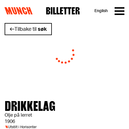
MUNCH
BILLETTER
English
Hopp til innhold
Tilbake til
søk
DRIKKELAG
Olje på lerret
1906
M
Utstilt i
Horisonter