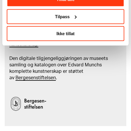
Tilpass
Les mer om bruk av våre avfotograferinger og
kreditering
Ikke tillat
Les mer om arbeidet med å digitalisere Munchs
kunstnerskap
Den digitale tilgjengeliggjøringen av museets
samling og katalogen over Edvard Munchs
komplette kunstnerskap er støttet
av
Bergesenstiftelsen
.