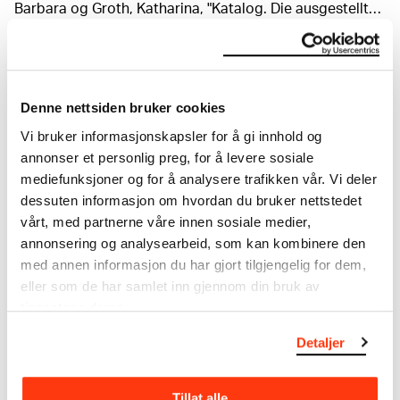
Barbara og Groth, Katharina, "Katalog. Die ausgestellten
Werke", Edvard Munch – Rätsel hinter der Leinwand,
utst.kat. Kunsthalle Bremen, Bremen 2011, kat.nr. 33, s.
94ff Eggum, Arne, "Munch et le fauvisme", Munch et la
Om verkskatalogen
France, utst.kat., Paris 1991, s. 301 Krieger, Peder,
Denne nettsiden bruker cookies
Edvard Munch. Der Lebensfries für Max Reinhardts
Kammerspiele, utst.kat., Nationalgalerie Berlin, 1978,
I verkskatalogen kan du søke i hele Edvard Munchs
Vi bruker informasjonskapsler for å gi innhold og
s. 110
kunstnerskap. Verkskatalogen utbedres jevnlig i
annonser et personlig preg, for å levere sosiale
samsvar med den nyeste forskningen. Vi tar
mediefunksjoner og for å analysere trafikken vår. Vi deler
forbehold om at feil kan forekomme.
dessuten informasjon om hvordan du bruker nettstedet
vårt, med partnerne våre innen sosiale medier,
MUNCHs samling består av over 42 000 unike
annonsering og analysearbeid, som kan kombinere den
museumsobjekter, inkludert nærmere 27 000 unike
med annen informasjon du har gjort tilgjengelig for dem,
kunstverk. I tillegg til den ekstraordinære samlingen
eller som de har samlet inn gjennom din bruk av
som
Edvard Munch
testamenterte til Oslo
tjenestene deres.
kommune i 1940, rommer museet også samlingene
til Rolf Stenersen, Amaldus Nielsen og Ludvig O.
Detaljer
Ravensberg.
Mer
o
m MUNCHs
samling
Tillat alle