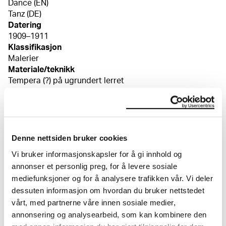
Dance (EN)
Tanz (DE)
Datering
1909–1911
Klassifikasjon
Malerier
Materiale/teknikk
Tempera (?) på ugrundert lerret
Mål
Bilde (Image): 80 × 159,5 cm
Signatur
Usignert
Denne nettsiden bruker cookies
Kreditering
Vi bruker informasjonskapsler for å gi innhold og
Munchmuseet
annonser et personlig preg, for å levere sosiale
mediefunksjoner og for å analysere trafikken vår. Vi deler
dessuten informasjon om hvordan du bruker nettstedet
Om verkskatalogen
vårt, med partnerne våre innen sosiale medier,
annonsering og analysearbeid, som kan kombinere den
I verkskatalogen kan du søke i hele Edvard Munchs