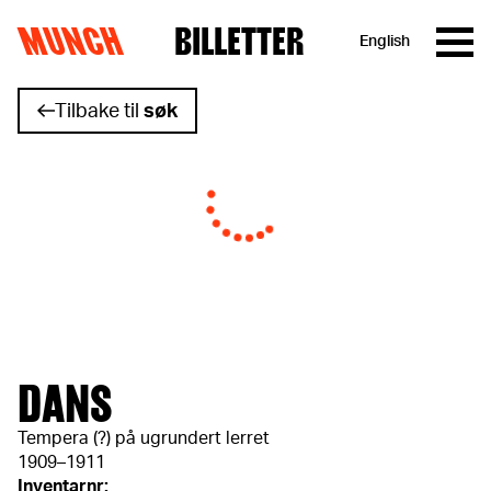
MUNCH
BILLETTER
English
Hopp til innhold
Tilbake til
søk
DANS
Tempera (?) på ugrundert lerret
1909–1911
Inventarnr: