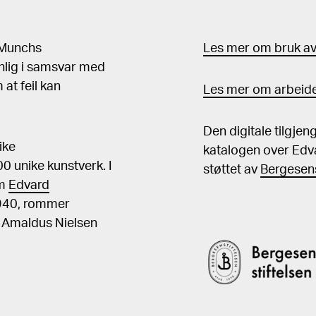
d Munchs
Les mer om bruk av 
nlig i samsvar med
at feil kan
Les mer om arbeide
Den digitale tilgje
ike
katalogen over Edv
 unike kunstverk. I
støttet av
Bergesens
om
Edvard
1940, rommer
, Amaldus Nielsen