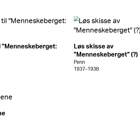
il "Menneskeberget:
Løs skisse av
"Menneskeberget" (?)
Penn
1937–1938
ne