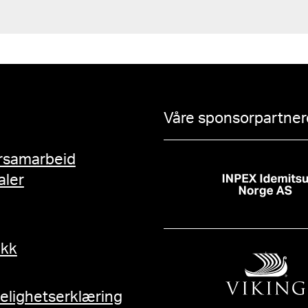
Våre sponsorpartnere
rsamarbeid
aler
ikk
gelighetserklæring