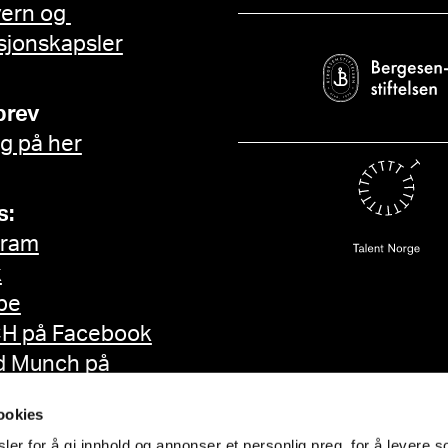
vern og
sjonskapsler
brev
g på her
s:
gram
k
be
H på Facebook
d Munch på
ok
ookies
er for å gi innhold og annonser et personlig preg, for å levere s