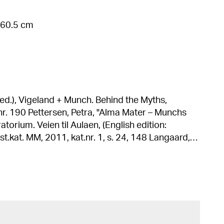
 160.5 cm
(ed.), Vigeland + Munch. Behind the Myths,
a Mater – Munchs
orium. Veien til Aulaen, (English edition:
t. MM, 2011, kat.nr. 1, s. 24, 148 Langaard,
vold, Edvard Munch. Auladekorasjonene, Oslo