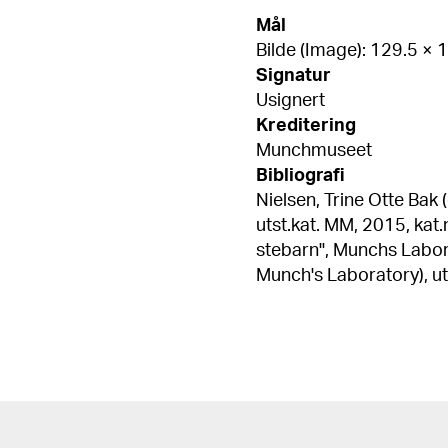
Mål
Bilde (Image): 129.5 ×
Signatur
Usignert
Kreditering
Munchmuseet
Bibliografi
Nielsen, Trine Otte Bak 
utst.kat. MM, 2015, kat.nr. 190 Pettersen, Petra, "Alm
stebarn", Munchs Laborat
Munch's Laboratory), utst.ka
Johan H., og Reidar Re
1960, s. 12 Svenæus, Gösta, Idé och innehåll i Edvard Munchs konst,
Oslo 1953, s. 38