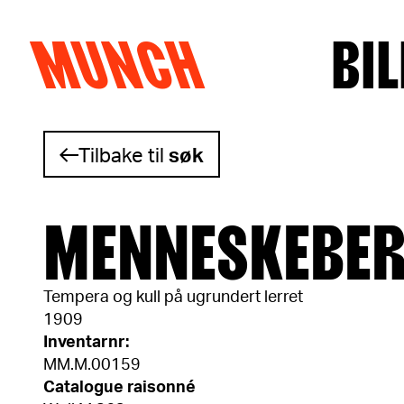
MUNCH
BIL
Hopp til innhold
Tilbake til
søk
MENNESKEBER
Tempera og kull på ugrundert lerret
1909
Inventarnr:
MM.M.00159
Catalogue raisonné