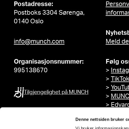
Postadresse:
Person
Postboks 3304 Sørenga,
informa
0140 Oslo
Nyhets
info@munch.com
Meld de
Organisasjonsnummer:
Følg os
995138670
>
Insta
>
TikTo
>
YouTu
Tilgjengelighet på MUNCH
>
MUNC
>
Edvar
Facebo
Denne nettsiden bruker c
Vi bruker informasjonskapsl