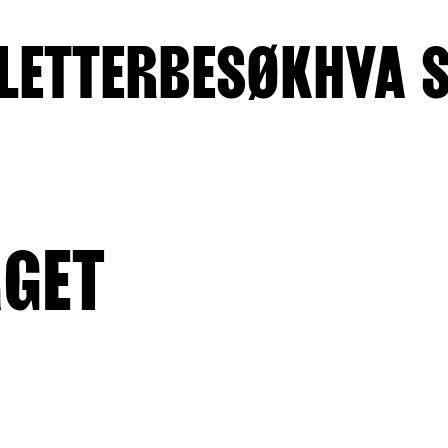
LETTER
BESØK
HVA 
GET