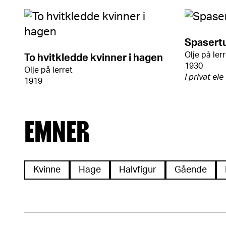
Spasertu
Olje på ler
To hvitkledde kvinner i hagen
1930
Olje på lerret
I privat eie
1919
EMNER
Kvinne
Hage
Halvfigur
Gående