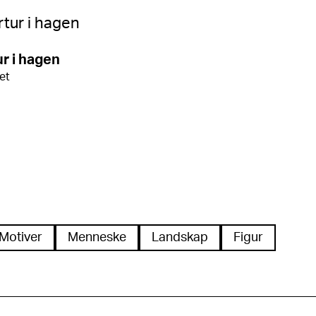
r i hagen
ret
Motiver
Menneske
Landskap
Figur