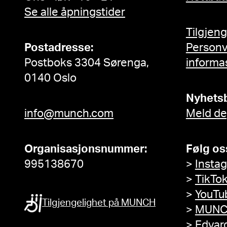
Se alle åpningstider
Tilgjen
Postadresse:
Person
Postboks 3304 Sørenga,
informa
0140 Oslo
Nyhets
info@munch.com
Meld de
Organisasjonsnummer:
Følg os
995138670
>
Insta
>
TikTo
>
YouTu
Tilgjengelighet på MUNCH
>
MUNC
>
Edvar