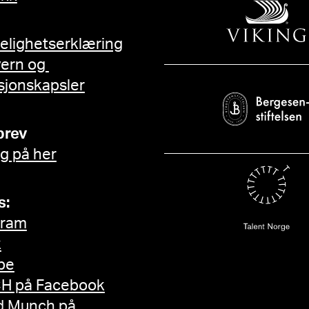
gelighetserklæring
vern og
sjonskapsler
brev
g på her
s:
gram
k
be
H på Facebook
d Munch på