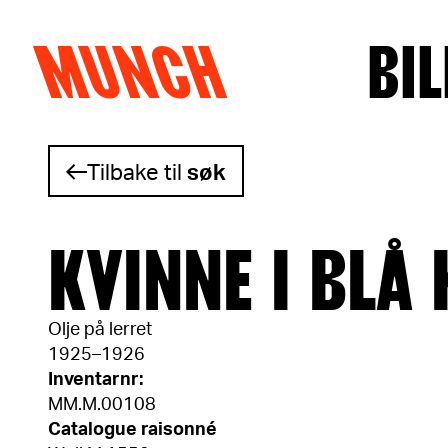
MUNCH
BIL
Hopp til innhold
Tilbake til
søk
KVINNE I BLÅ
Olje på lerret
1925–1926
Inventarnr:
MM.M.00108
Catalogue raisonné