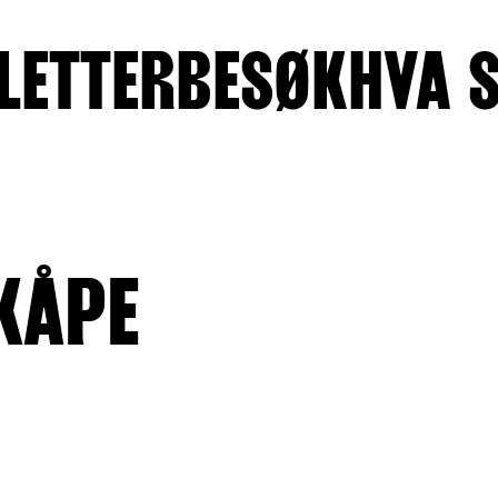
LETTER
BESØK
HVA 
 KÅPE