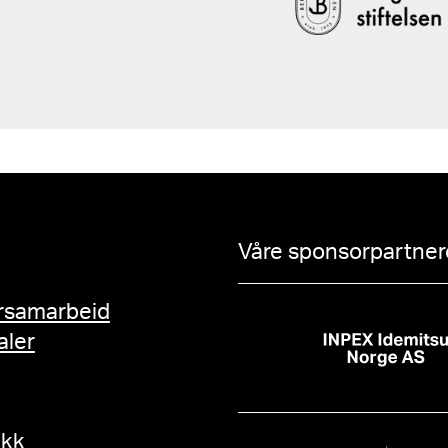
Våre sponsorpartnere
rsamarbeid
aler
ikk