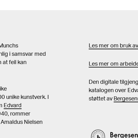
d Munchs
Les mer om bruk av 
nlig i samsvar med
at feil kan
Les mer om arbeide
Den digitale tilgje
ike
katalogen over Edv
 unike kunstverk. I
støttet av
Bergesens
om
Edvard
1940, rommer
, Amaldus Nielsen