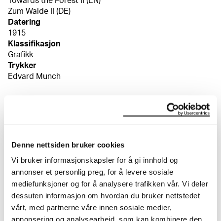
Towards the Forest II (EN)
Zum Walde II (DE)
Datering
1915
Klassifikasjon
Grafikk
Trykker
Edvard Munch
Materiale/teknikk
Tresnitt
Mål
Plate: 496 × 607 × 17 mm
Plate: 530 × 650 × 10 mm
Denne nettsiden bruker cookies
Grafikkmotiv: 505 × 525 × 646 × 650 mm
Vi bruker informasjonskapsler for å gi innhold og
Kreditering
annonser et personlig preg, for å levere sosiale
Munchmuseet
mediefunksjoner og for å analysere trafikken vår. Vi deler
dessuten informasjon om hvordan du bruker nettstedet
vårt, med partnerne våre innen sosiale medier,
Om verkskatalogen
annonsering og analysearbeid, som kan kombinere den