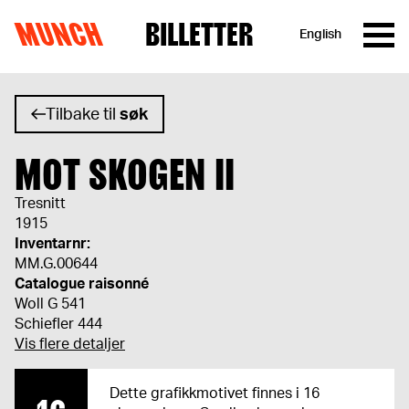
MUNCH
BILLETTER
English
Hopp til innhold
Tilbake til
søk
MOT SKOGEN II
Tresnitt
1915
Inventarnr:
MM.G.00644
Catalogue raisonné
Woll G 541
Schiefler 444
Vis flere detaljer
Dette grafikkmotivet finnes i 16