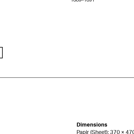
1889–1891
Dimensions
Papir (Sheet): 370 × 4