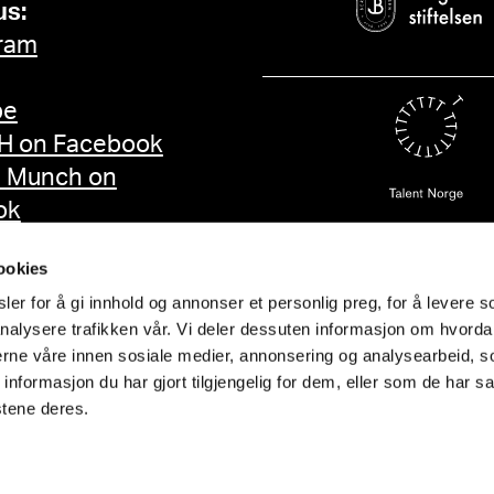
us:
ram
be
 on Facebook
d Munch on
ok
ookies
er for å gi innhold og annonser et personlig preg, for å levere s
nalysere trafikken vår. Vi deler dessuten informasjon om hvorda
nerne våre innen sosiale medier, annonsering og analysearbeid, 
formasjon du har gjort tilgjengelig for dem, eller som de har sa
stene deres.