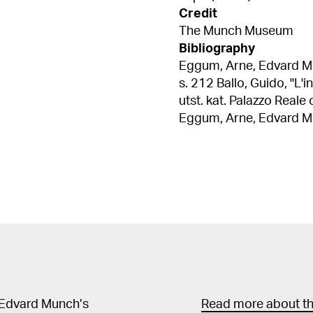
Credit
The Munch Museum
Bibliography
Eggum, Arne, Edvard Munc
s. 212 Ballo, Guido, "L'incontro con Munch i questa monstra" i Munch,
utst. kat. Palazzo Reale 
Eggum, Arne, Edvard Munc
s. 81 Eggum, Arne, "Angstgefühl" i Munch: Liebe-Angst-Tod, Bielefeld
1980, ill. s. 179 Winter, Gundolf, "sinnbildlichkeit als Bildsinn: zum
Gestaltungskonzept des
Bielefeld 1980, ill. s. 413 Woll, Gerd "Angst findet man bei ihm überall
Munch: Liebe-Angst-Tod, Bielef
Symbols and Images, uts
kat. nr. 125 / ill. s. 138 Hougen, Pål, Edvard Munch: Handzeichnungen,
Berlin 1976, nr. 111 Edvard Munch, utst. kat. Aarhus Kunstmuseum,
1975, kat. nr. 132 / s. 18 Svenæus, Gösta, Im männlichen Gehirn II, L
1973, ill. s. 33 (omtalt s. 33, 292 i
 Edvard Munch’s
Read more about the
zeichnerische Werk, utst