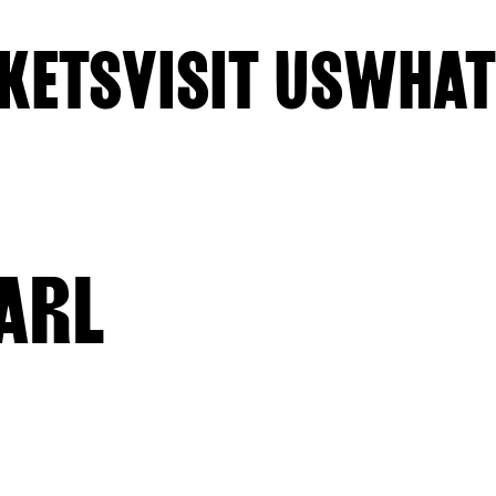
KETS
VISIT US
WHAT
ARL