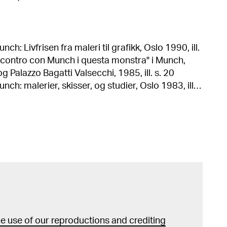
h: Livfrisen fra maleri til grafikk, Oslo 1990, ill.
og Palazzo Bagatti Valsecchi, 1985, ill. s. 20
h: malerier, skisser, og studier, Oslo 1983, ill.
 frühen Munch" i Munch: Liebe-Angst-Tod,
," i
eld 1980, ill. s. 317 Edvard Munch:
t. kat. National Gallery of Art, Washington, 1978,
und
 bind I) Edvard Munch: Das
 use of our reproductions and crediting
. kat. Kunstmuseum Bern, 1970, kat. nr. 71 / fig.