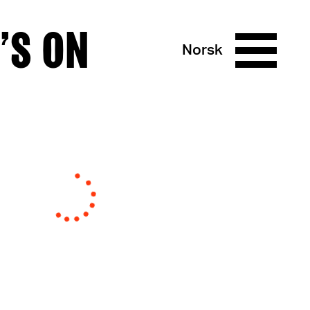
’S ON
Norsk