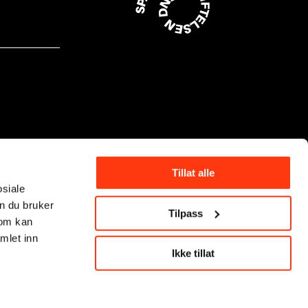
Tillat alle
osiale
n du bruker
Tilpass
som kan
mlet inn
Ikke tillat