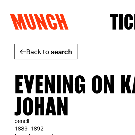
MUNCH
TIC
Skip to content
Back to
search
EVENING ON K
JOHAN
pencil
1889–1892