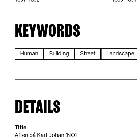
1891–1892
1889–1891
KEYWORDS
Human
Building
Street
Landscape
DETAILS
Title
Aften på Karl Johan (NO)