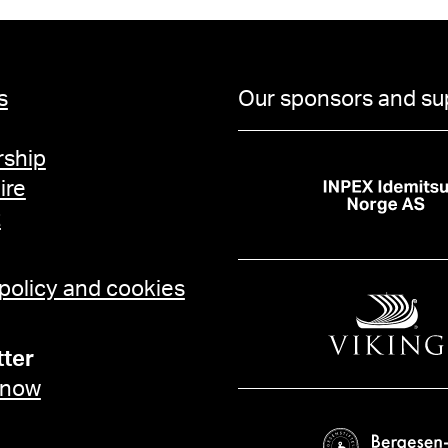
s
Our sponsors and su
ship
ire
t
 policy and cookies
ter
 now