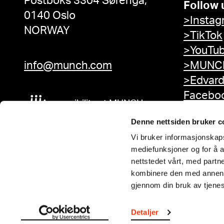
Postboks 3304 Sørenga,
Follow 
0140 Oslo
>Instag
NORWAY
>TikTok
>YouTu
info@munch.com
>MUNCH
>Edvar
Facebo
Accessibility at MUNCH
Denne nettsiden bruker c
Vi bruker informasjonskapsl
mediefunksjoner og for å a
nettstedet vårt, med part
kombinere den med annen in
gjennom din bruk av tjene
Detaljer