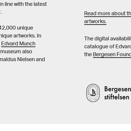
in line with the latest
nr. 13 Langaard, Johan og Reidar Revold, Munch som tegner, Oslo 1958,
.
ill. s. 25
Read more about th
artworks.
 42,000 unique
ique artworks. In
The digital availabi
t
Edvard Munch
catalogue of Edvar
he museum also
the
Bergesen Found
Amaldus Nielsen and