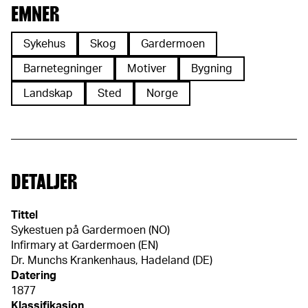
EMNER
Sykehus
Skog
Gardermoen
Barnetegninger
Motiver
Bygning
Landskap
Sted
Norge
DETALJER
Tittel
Sykestuen på Gardermoen (NO)
Infirmary at Gardermoen (EN)
Dr. Munchs Krankenhaus, Hadeland (DE)
Datering
1877
Klassifikasjon