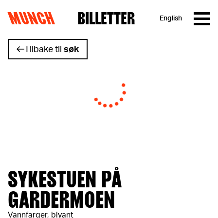
MUNCH
BILLETTER
English
Hopp til innhold
Tilbake til
søk
SYKESTUEN PÅ
GARDERMOEN
Vannfarger, blyant