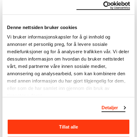
Om verkskatalogen
I verkskatalogen kan du søke i hele Edvard Munchs
Denne nettsiden bruker cookies
kunstnerskap. Verkskatalogen utbedres jevnlig i
Vi bruker informasjonskapsler for å gi innhold og
samsvar med den nyeste forskningen. Vi tar
annonser et personlig preg, for å levere sosiale
forbehold om at feil kan forekomme.
mediefunksjoner og for å analysere trafikken vår. Vi deler
dessuten informasjon om hvordan du bruker nettstedet
MUNCHs samling består av over 42 000 unike
museumsobjekter, inkludert nærmere 27 000 unike
vårt, med partnerne våre innen sosiale medier,
kunstverk. I tillegg til den ekstraordinære samlingen
annonsering og analysearbeid, som kan kombinere den
som
Edvard Munch
testamenterte til Oslo
med annen informasjon du har gjort tilgjengelig for dem,
kommune i 1940, rommer museet også samlingene
eller som de har samlet inn gjennom din bruk av
til Rolf Stenersen, Amaldus Nielsen og Ludvig O.
tjenestene deres.
Ravensberg.
Detaljer
Mer
o
m MUNCHs
samling
Tillat alle
Les mer om bruk av våre avfotograferinger og