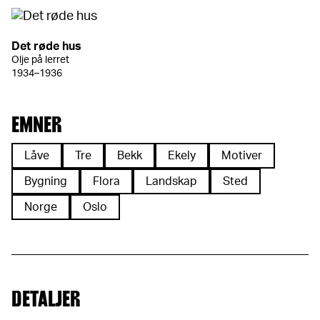
Det røde hus
Olje på lerret
1934–1936
EMNER
Låve
Tre
Bekk
Ekely
Motiver
Bygning
Flora
Landskap
Sted
Norge
Oslo
DETALJER