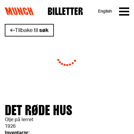
MUNCH
BILLETTER
English
Hopp til innhold
Tilbake til
søk
DET RØDE HUS
Olje på lerret
1926
Inventarnr: