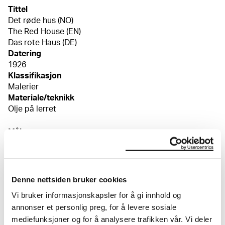
Tittel
Det røde hus (NO)
The Red House (EN)
Das rote Haus (DE)
Datering
1926
Klassifikasjon
Malerier
Materiale/teknikk
Olje på lerret
Mål
Bilde (Image): 79,5 × 100 cm
Signatur
Signert n.h. «Edv. Munch 26»
Kreditering
Denne nettsiden bruker cookies
I privat eie
Vi bruker informasjonskapsler for å gi innhold og
Bibliografi
annonser et personlig preg, for å levere sosiale
Buchart, Dieter, "Edvard Munch – Ernst Ludwig
mediefunksjoner og for å analysere trafikken vår. Vi deler
Kirchner", i Ernst Ludwig Kirchner – Edvard Munch,