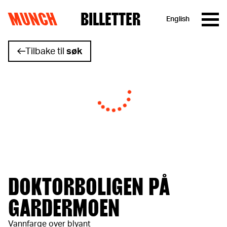
MUNCH
BILLETTER
English
Hopp til innhold
Tilbake til
søk
DOKTORBOLIGEN PÅ
GARDERMOEN
Vannfarge over blyant