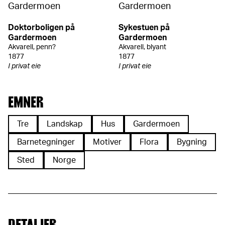
Doktorboligen på
Sykestuen på
Gardermoen
Gardermoen
Akvarell, penn?
Akvarell, blyant
1877
1877
I privat eie
I privat eie
EMNER
Tre
Landskap
Hus
Gardermoen
Barnetegninger
Motiver
Flora
Bygning
Sted
Norge
DETALJER