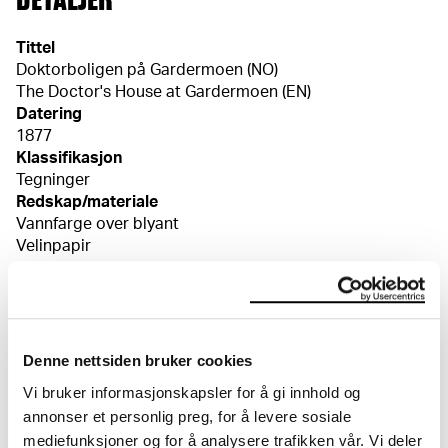
Tittel
Doktorboligen på Gardermoen (NO)
The Doctor's House at Gardermoen (EN)
Datering
1877
Klassifikasjon
Tegninger
Redskap/materiale
Vannfarge over blyant
Velinpapir
Mål
Papir (Sheet): 114 × 147 × 0,23 mm
Signatur
Edvard Munch [penn, verso, o.t.h.]
Denne nettsiden bruker cookies
Primærpåskrift
Vi bruker informasjonskapsler for å gi innhold og
Edvard Munch [penn, verso, o.t.h.] Doktorgården på /
annonser et personlig preg, for å levere sosiale
Gardermoen / ca. 77. // 13 Aar / August [penn, verso,
mediefunksjoner og for å analysere trafikken vår. Vi deler
m.h.]