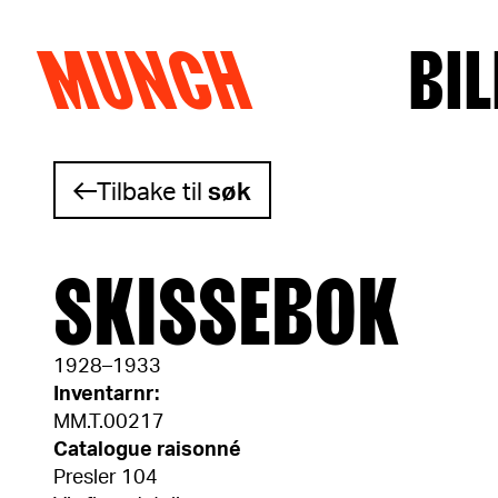
MUNCH
BIL
Hopp til innhold
Tilbake til
søk
SKISSEBOK
1928–1933
Inventarnr:
MM.T.00217
Catalogue raisonné
Presler 104