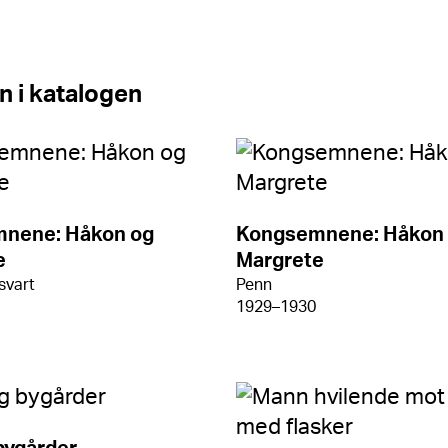
n i katalogen
nene: Håkon og
Kongsemnene: Håkon
e
Margrete
 svart
Penn
1929–1930