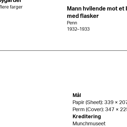
bygårder
flere farger
Mann hvilende mot et 
med flasker
Penn
1932–1933
Mål
Papir (Sheet): 339 × 2
Perm (Cover): 347 × 2
Kreditering
Munchmuseet