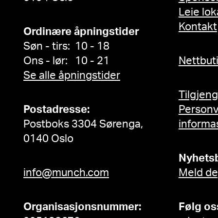
Leie lok
Kontakt
Ordinære åpningstider
Søn - tirs: 10 - 18
Ons - lør: 10 - 21
Nettbut
Se alle åpningstider
Tilgjen
Postadresse:
Person
Postboks 3304 Sørenga,
informa
0140 Oslo
Nyhets
info@munch.com
Meld de
Organisasjonsnummer:
Følg os