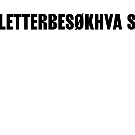
LETTER
BESØK
HVA 