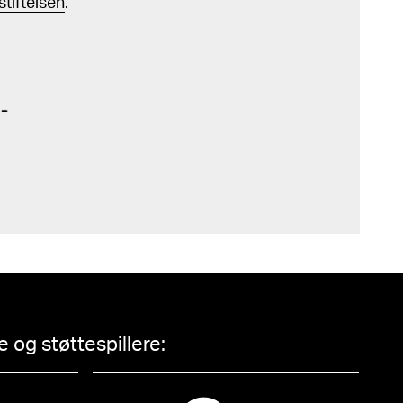
tiftelsen
.
 og støttespillere: