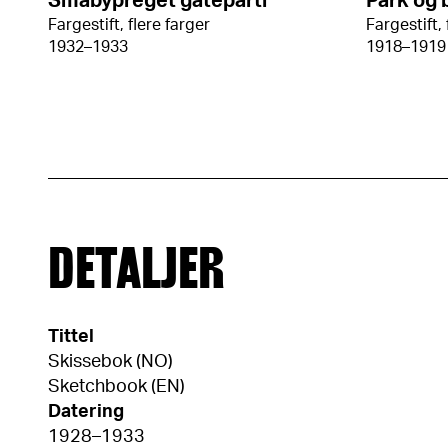
Småbypreget gateparti
Park og 
Fargestift, flere farger
Fargestift, 
1932–1933
1918–1919
DETALJER
Tittel
Skissebok (NO)
Sketchbook (EN)
Datering
1928–1933