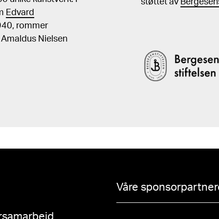
støttet av
Bergesens
om
Edvard
1940, rommer
, Amaldus Nielsen
Våre sponsorpartnere
rsamarbeid