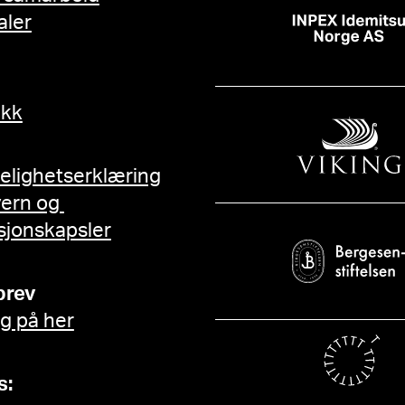
aler
ikk
gelighetserklæring
vern og
sjonskapsler
brev
g på her
s: