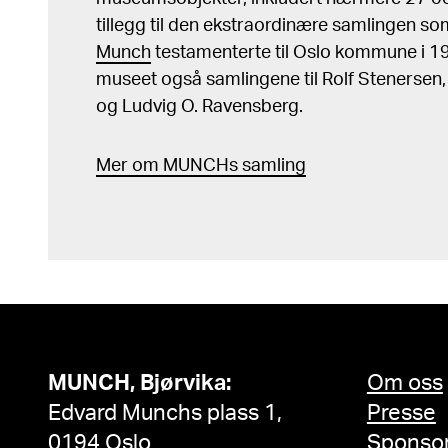
tillegg til den ekstraordinære samlingen s
Munch
testamenterte til Oslo kommune i 
museet også samlingene til Rolf Stenersen
og Ludvig O. Ravensberg.
Mer
o
m MUNCHs
samling
MUNCH, Bjørvika:
Om oss
Edvard Munchs plass 1,
Presse
0194 Oslo
Sponso