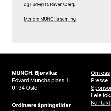
og Ludvig O. Ravensberg.
Mer
o
m MUNCHs
samling
MUNCH, Bjørvika:
Om oss
Edvard Munchs plass 1,
Presse
0194 Oslo
Sponso
Leie lok
Kontakt
Ordinære åpningstider