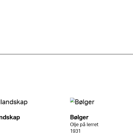
andskap
Bølger
Olje på lerret
1931