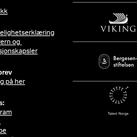
ikk
gelighetserklæring
vern og
sjonskapsler
brev
g på her
s:
gram
k
be