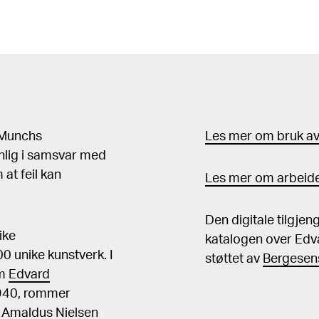
d Munchs
Les mer om bruk av 
nlig i samsvar med
at feil kan
Les mer om arbeide
Den digitale tilgje
ike
katalogen over Edv
 unike kunstverk. I
støttet av
Bergesens
om
Edvard
1940, rommer
, Amaldus Nielsen