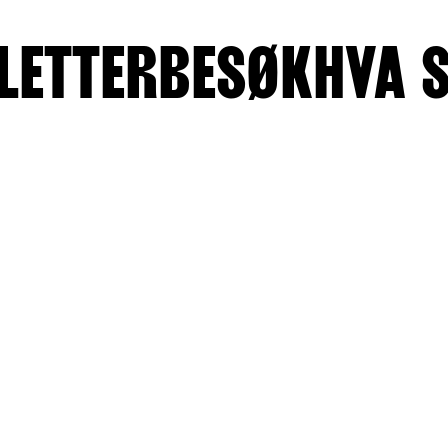
LETTER
BESØK
HVA 