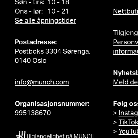
Søn - tirs: 10 - 18
Ons - lør: 10 - 21
Nettbut
Se alle åpningstider
Tilgjen
Postadresse:
Person
Postboks 3304 Sørenga,
informa
0140 Oslo
Nyhets
info@munch.com
Meld de
Organisasjonsnummer:
Følg os
995138670
>
Insta
>
TikTo
>
YouTu
Tilgjengelighet på MUNCH