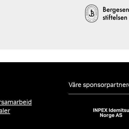
Våre sponsorpartnere
rsamarbeid
aler