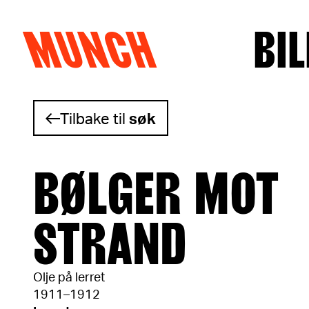
MUNCH
BIL
Hopp til innhold
Tilbake til
søk
BØLGER MOT
STRAND
Olje på lerret
1911–1912