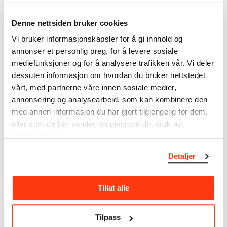
kunstnerskap. Verkskatalogen utbedres jevnlig i
samsvar med den nyeste forskningen. Vi tar
Denne nettsiden bruker cookies
forbehold om at feil kan forekomme.
Vi bruker informasjonskapsler for å gi innhold og
annonser et personlig preg, for å levere sosiale
MUNCHs samling består av over 42 000 unike
mediefunksjoner og for å analysere trafikken vår. Vi deler
museumsobjekter, inkludert nærmere 27 000 unike
dessuten informasjon om hvordan du bruker nettstedet
kunstverk. I tillegg til den ekstraordinære samlingen
som
Edvard Munch
testamenterte til Oslo
vårt, med partnerne våre innen sosiale medier,
kommune i 1940, rommer museet også samlingene
annonsering og analysearbeid, som kan kombinere den
til Rolf Stenersen, Amaldus Nielsen og Ludvig O.
med annen informasjon du har gjort tilgjengelig for dem,
Ravensberg.
eller som de har samlet inn gjennom din bruk av
tjenestene deres.
Mer
o
m MUNCHs
samling
Detaljer
Les mer om bruk av våre avfotograferinger og
Tillat alle
kreditering
Les mer om arbeidet med å digitalisere Munchs
Tilpass