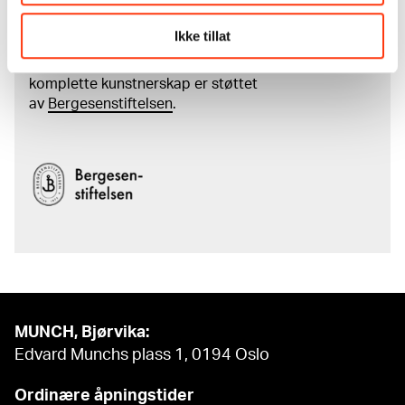
kunstnerskap
Ikke tillat
Den digitale tilgjengeliggjøringen av museets
samling og katalogen over Edvard Munchs
komplette kunstnerskap er støttet
av
Bergesenstiftelsen
.
MUNCH, Bjørvika:
Edvard Munchs plass 1, 0194 Oslo
Ordinære åpningstider