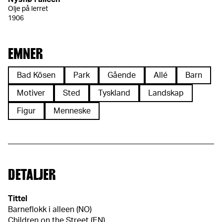
Olje på lerret
1906
EMNER
Bad Kösen
Park
Gående
Allé
Barn
Motiver
Sted
Tyskland
Landskap
Figur
Menneske
DETALJER
Tittel
Barneflokk i alleen (NO)
Children on the Street (EN)