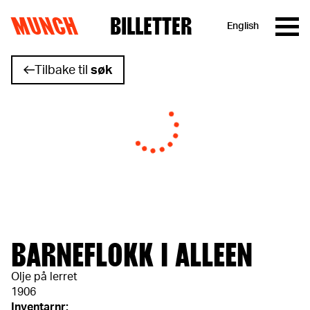
MUNCH
BILLETTER
English
Hopp til innhold
Tilbake til
søk
BARNEFLOKK I ALLEEN
Olje på lerret
1906
Inventarnr: