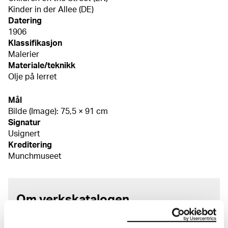
Kinder in der Allee (DE)
Datering
1906
Klassifikasjon
Malerier
Materiale/teknikk
Olje på lerret
Mål
Bilde (Image): 75,5 × 91 cm
Signatur
Usignert
Kreditering
Munchmuseet
Om verkskatalogen
I verkskatalogen kan du søke i hele Edvard Munchs