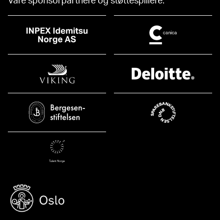
Våre sponsorpartnere og støttespillere: