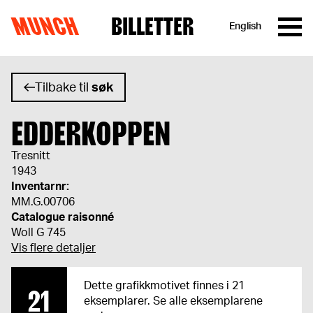
MUNCH
BILLETTER
English
Hopp til innhold
Tilbake til
søk
EDDERKOPPEN
Tresnitt
1943
Inventarnr:
MM.G.00706
Catalogue raisonné
Woll G 745
Vis flere detaljer
Dette grafikkmotivet finnes i 21
21
eksemplarer. Se alle eksemplarene