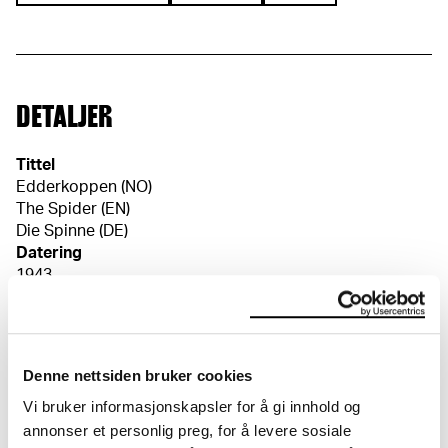
DETALJER
Tittel
Edderkoppen (NO)
The Spider (EN)
Die Spinne (DE)
Datering
1943
Klassifikasjon
Grafikk
Trykker
Edvard Munch
Denne nettsiden bruker cookies
Vi bruker informasjonskapsler for å gi innhold og
Materiale/teknikk
annonser et personlig preg, for å levere sosiale
Tresnitt