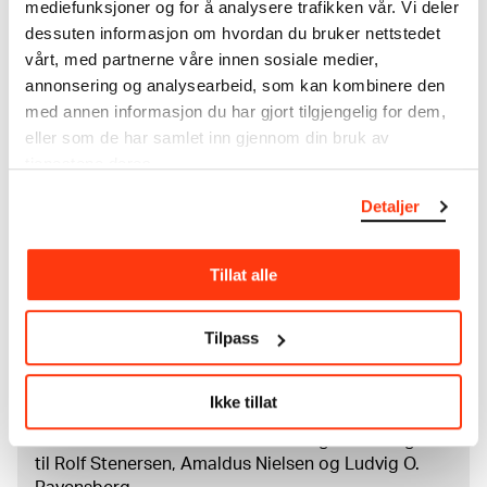
Mål
mediefunksjoner og for å analysere trafikken vår. Vi deler
Grafikkmotiv: 495 × 540 × 420 × 440 mm
dessuten informasjon om hvordan du bruker nettstedet
Kreditering
vårt, med partnerne våre innen sosiale medier,
Munchmuseet
annonsering og analysearbeid, som kan kombinere den
med annen informasjon du har gjort tilgjengelig for dem,
eller som de har samlet inn gjennom din bruk av
tjenestene deres.
Om verkskatalogen
Detaljer
I verkskatalogen kan du søke i hele Edvard Munchs
kunstnerskap. Verkskatalogen utbedres jevnlig i
samsvar med den nyeste forskningen. Vi tar
Tillat alle
forbehold om at feil kan forekomme.
Tilpass
MUNCHs samling består av over 42 000 unike
museumsobjekter, inkludert nærmere 27 000 unike
kunstverk. I tillegg til den ekstraordinære samlingen
Ikke tillat
som
Edvard Munch
testamenterte til Oslo
kommune i 1940, rommer museet også samlingene
til Rolf Stenersen, Amaldus Nielsen og Ludvig O.