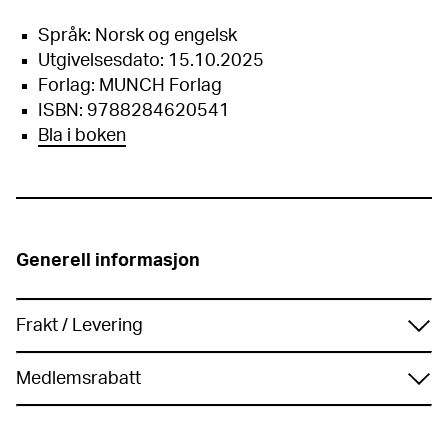
Språk: Norsk og engelsk
Utgivelsesdato: 15.10.2025
Forlag: MUNCH Forlag
ISBN: 9788284620541
Bla i boken
Generell informasjon
Frakt / Levering
Varene sendes med Posten Bring, forventet
Medlemsrabatt
leveringstid 3 – 7 dager. Handler du for mer enn kr
699 er levering gratis. Vi sender kun til Norge.
Medlemmer får 10% på de fleste varer i
museumsbutikken og nettbutikken. Gjelder ikke