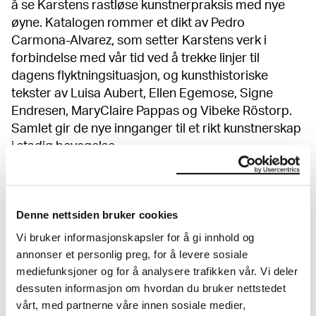
å se Karstens rastløse kunstnerpraksis med nye
øyne. Katalogen rommer et dikt av Pedro
Carmona-Alvarez, som setter Karstens verk i
forbindelse med vår tid ved å trekke linjer til
dagens flyktningsituasjon, og kunsthistoriske
tekster av Luisa Aubert, Ellen Egemose, Signe
Endresen, MaryClaire Pappas og Vibeke Röstorp.
Samlet gir de nye innganger til et rikt kunstnerskap
i stadig bevegelse.
Ludvig Karsten (1876–1926) was a rebellious
Denne nettsiden bruker cookies
painter and an impulsive individualist who used
bold colours and expressive brushstrokes. Not
Vi bruker informasjonskapsler for å gi innhold og
least, he was a stylistic chameleon who enjoyed
annonser et personlig preg, for å levere sosiale
great recognition in his time, but his frequent
mediefunksjoner og for å analysere trafikken vår. Vi deler
dessuten informasjon om hvordan du bruker nettstedet
changes of style have also made it difficult to place
vårt, med partnerne våre innen sosiale medier,
him within art history. Since his death, he has