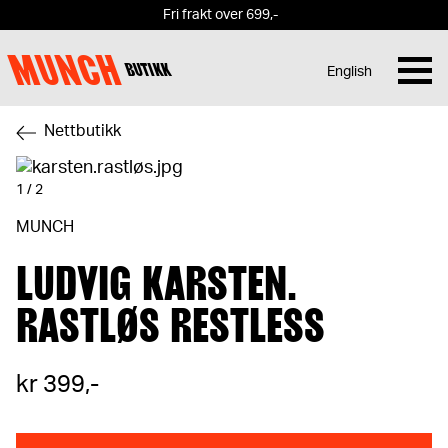
Fri frakt over 699,-
MUNCH
BUTIKK
English
Hopp til innhold
Nettbutikk
1
/
2
MUNCH
LUDVIG KARSTEN.
RASTLØS RESTLESS
kr 399,-