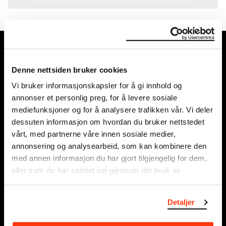
MUNCH, Bjørvika:
Edvard Munchs plass 1, 0194 Oslo
Denne nettsiden bruker cookies
Vi bruker informasjonskapsler for å gi innhold og
Ordinære åpningstider
annonser et personlig preg, for å levere sosiale
Søn - tirs: 10 - 18
mediefunksjoner og for å analysere trafikken vår. Vi deler
Ons - lør: 10 - 21
dessuten informasjon om hvordan du bruker nettstedet
Se alle åpningstider
vårt, med partnerne våre innen sosiale medier,
annonsering og analysearbeid, som kan kombinere den
Postadresse:
med annen informasjon du har gjort tilgjengelig for dem,
Postboks 3304 Sørenga, 0140 Oslo
eller som de har samlet inn gjennom din bruk av
tjenestene deres.
info@munch.com
Detaljer
Organisasjonsnummer:
995138670