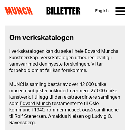
MUNCH
BILLETTER
English
Hopp til innhold
Om verkskatalogen
I verkskatalogen kan du søke i hele Edvard Munchs
kunstnerskap. Verkskatalogen utbedres jevnlig i
samsvar med den nyeste forskningen. Vi tar
forbehold om at feil kan forekomme.
MUNCHs samling består av over 42 000 unike
museumsobjekter, inkludert nærmere 27 000 unike
kunstverk. I tillegg til den ekstraordinære samlingen
som
Edvard Munch
testamenterte til Oslo
kommune i 1940, rommer museet også samlingene
til Rolf Stenersen, Amaldus Nielsen og Ludvig O.
Ravensberg.