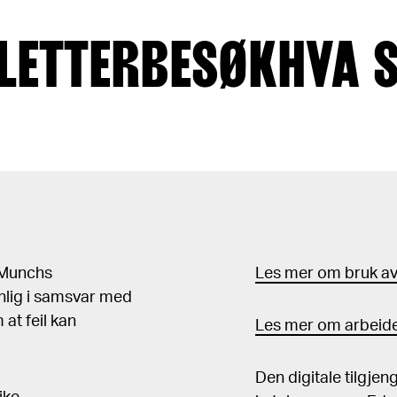
LETTER
BESØK
HVA 
d Munchs
Les mer om bruk av 
nlig i samsvar med
at feil kan
Les mer om arbeide
Den digitale tilgje