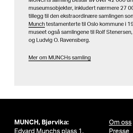
MUNCHs samling består av over 42 000 un
museumsobjekter, inkludert nærmere 27 000
tillegg til den ekstraordinære samlingen s
Munch
testamenterte til Oslo kommune i 
museet også samlingene til Rolf Stenersen
og Ludvig O. Ravensberg.
Mer
o
m MUNCHs
samling
MUNCH, Bjørvika:
Om oss
Edvard Munchs plass 1,
Presse