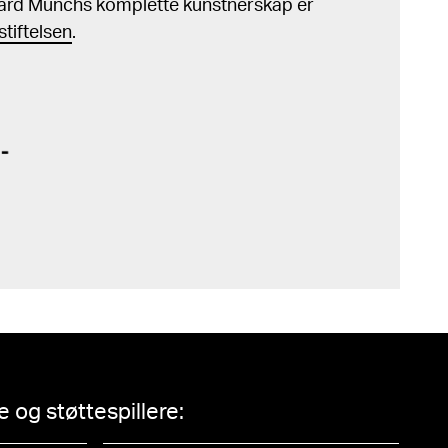
ard Munchs komplette kunstnerskap er
tiftelsen
.
 og støttespillere: