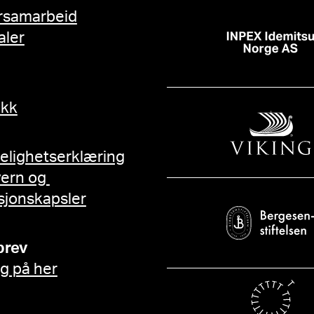
rsamarbeid
aler
ikk
gelighetserklæring
vern og
sjonskapsler
brev
g på her