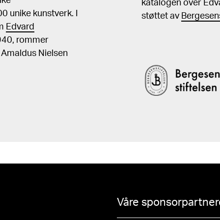
ike
katalogen over Edv
 unike kunstverk. I
støttet av
Bergesens
om
Edvard
1940, rommer
, Amaldus Nielsen
Våre sponsorpartnere