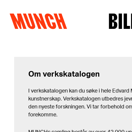
MUNCH
BIL
Hopp til innhold
Om verkskatalogen
I verkskatalogen kan du søke i hele Edvar
kunstnerskap. Verkskatalogen utbedres jev
den nyeste forskningen. Vi tar forbehold om 
forekomme.