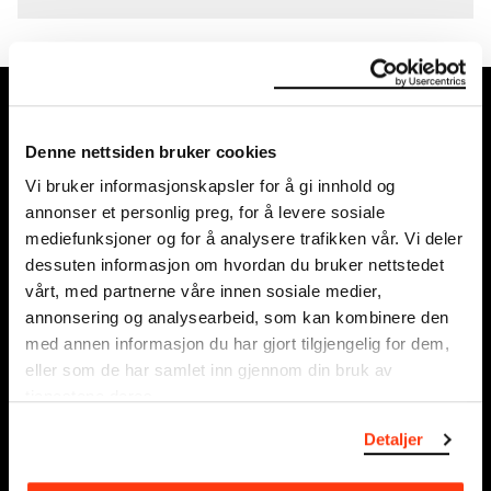
MUNCH, Bjørvika:
Edvard Munchs plass 1, 0194 Oslo
Denne nettsiden bruker cookies
Vi bruker informasjonskapsler for å gi innhold og
Ordinære åpningstider
annonser et personlig preg, for å levere sosiale
Søn - tirs: 10 - 18
mediefunksjoner og for å analysere trafikken vår. Vi deler
Ons - lør: 10 - 21
dessuten informasjon om hvordan du bruker nettstedet
Se alle åpningstider
vårt, med partnerne våre innen sosiale medier,
annonsering og analysearbeid, som kan kombinere den
Postadresse:
med annen informasjon du har gjort tilgjengelig for dem,
Postboks 3304 Sørenga, 0140 Oslo
eller som de har samlet inn gjennom din bruk av
tjenestene deres.
info@munch.com
Detaljer
Organisasjonsnummer:
995138670