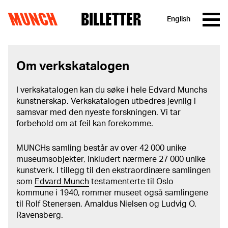
MUNCH
BILLETTER
English
Hopp til innhold
Om verkskatalogen
I verkskatalogen kan du søke i hele Edvard Munchs
kunstnerskap. Verkskatalogen utbedres jevnlig i
samsvar med den nyeste forskningen. Vi tar
forbehold om at feil kan forekomme.
MUNCHs samling består av over 42 000 unike
museumsobjekter, inkludert nærmere 27 000 unike
kunstverk. I tillegg til den ekstraordinære samlingen
som
Edvard Munch
testamenterte til Oslo
kommune i 1940, rommer museet også samlingene
til Rolf Stenersen, Amaldus Nielsen og Ludvig O.
Ravensberg.