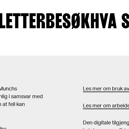
LETTER
BESØK
HVA 
d Munchs
Les mer om bruk av 
nlig i samsvar med
at feil kan
Les mer om arbeide
Den digitale tilgje