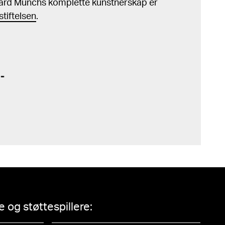
ard Munchs komplette kunstnerskap er
tiftelsen
.
 og støttespillere: