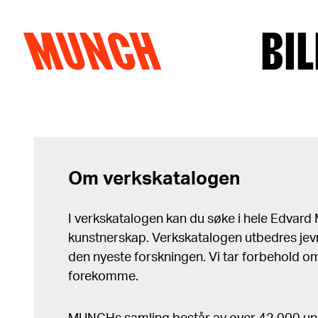
MUNCH
BIL
Hopp til innhold
Om verkskatalogen
I verkskatalogen kan du søke i hele Edvar
kunstnerskap. Verkskatalogen utbedres jev
den nyeste forskningen. Vi tar forbehold om 
forekomme.