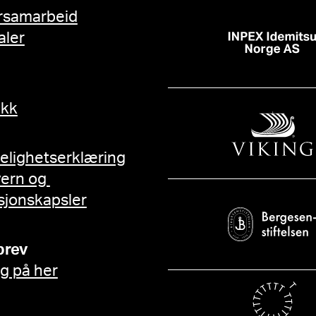
rsamarbeid
aler
ikk
gelighetserklæring
vern og
sjonskapsler
brev
g på her