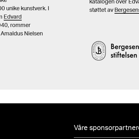
ike
katalogen over Edv
 unike kunstverk. I
støttet av
Bergesens
om
Edvard
1940, rommer
, Amaldus Nielsen
Våre sponsorpartnere