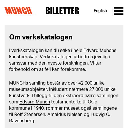
MUNCH
BILLETTER
English
Hopp til innhold
Om verkskatalogen
I verkskatalogen kan du søke i hele Edvard Munchs
kunstnerskap. Verkskatalogen utbedres jevnlig i
samsvar med den nyeste forskningen. Vi tar
forbehold om at feil kan forekomme.
MUNCHs samling består av over 42 000 unike
museumsobjekter, inkludert nærmere 27 000 unike
kunstverk. I tillegg til den ekstraordinære samlingen
som
Edvard Munch
testamenterte til Oslo
kommune i 1940, rommer museet også samlingene
til Rolf Stenersen, Amaldus Nielsen og Ludvig O.
Ravensberg.