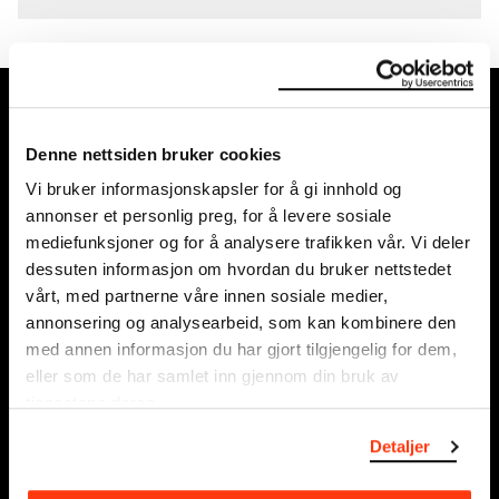
MUNCH, Bjørvika:
Edvard Munchs plass 1, 0194 Oslo
Denne nettsiden bruker cookies
Vi bruker informasjonskapsler for å gi innhold og
Ordinære åpningstider
annonser et personlig preg, for å levere sosiale
Søn - tirs: 10 - 18
mediefunksjoner og for å analysere trafikken vår. Vi deler
Ons - lør: 10 - 21
dessuten informasjon om hvordan du bruker nettstedet
Se alle åpningstider
vårt, med partnerne våre innen sosiale medier,
annonsering og analysearbeid, som kan kombinere den
Postadresse:
med annen informasjon du har gjort tilgjengelig for dem,
Postboks 3304 Sørenga, 0140 Oslo
eller som de har samlet inn gjennom din bruk av
tjenestene deres.
info@munch.com
Detaljer
Organisasjonsnummer:
995138670