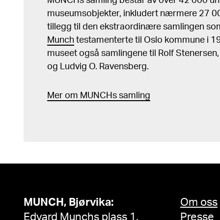
MUNCHs samling består av over 42 000 un
museumsobjekter, inkludert nærmere 27 000
tillegg til den ekstraordinære samlingen s
Munch
testamenterte til Oslo kommune i 
museet også samlingene til Rolf Stenersen
og Ludvig O. Ravensberg.
Mer
o
m MUNCHs
samling
MUNCH, Bjørvika:
Om oss
Edvard Munchs plass 1,
Presse