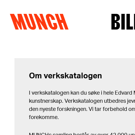
MUNCH
BIL
Hopp til innhold
Om verkskatalogen
I verkskatalogen kan du søke i hele Edvar
kunstnerskap. Verkskatalogen utbedres jev
den nyeste forskningen. Vi tar forbehold om 
forekomme.