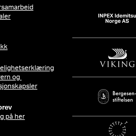
rsamarbeid
aler
ikk
gelighetserklæring
vern og
sjonskapsler
brev
g på her