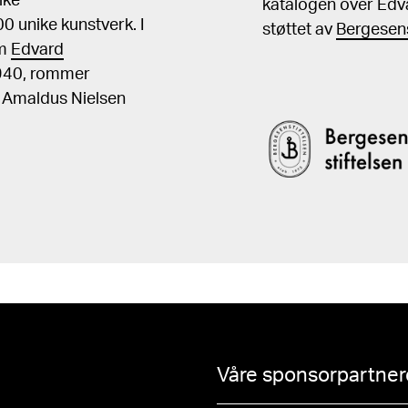
ike
katalogen over Edv
 unike kunstverk. I
støttet av
Bergesens
om
Edvard
1940, rommer
, Amaldus Nielsen
Våre sponsorpartnere