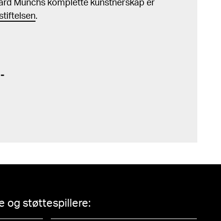
ard Munchs komplette kunstnerskap er
tiftelsen
.
 og støttespillere: