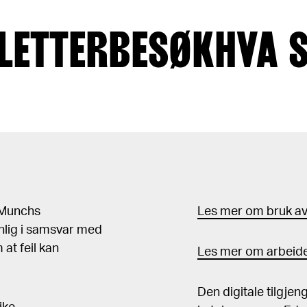
LETTER
BESØK
HVA 
d Munchs
Les mer om bruk av 
nlig i samsvar med
at feil kan
Les mer om arbeide
Den digitale tilgje