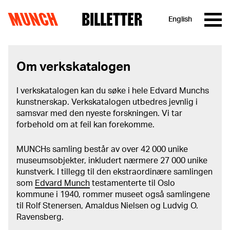
MUNCH
BILLETTER
English
Hopp til innhold
Om verkskatalogen
I verkskatalogen kan du søke i hele Edvard Munchs
kunstnerskap. Verkskatalogen utbedres jevnlig i
samsvar med den nyeste forskningen. Vi tar
forbehold om at feil kan forekomme.
MUNCHs samling består av over 42 000 unike
museumsobjekter, inkludert nærmere 27 000 unike
kunstverk. I tillegg til den ekstraordinære samlingen
som
Edvard Munch
testamenterte til Oslo
kommune i 1940, rommer museet også samlingene
til Rolf Stenersen, Amaldus Nielsen og Ludvig O.
Ravensberg.