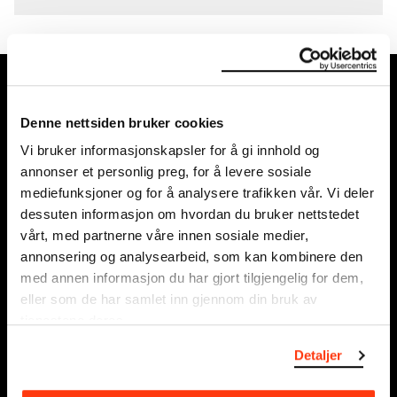
MUNCH, Bjørvika:
Edvard Munchs plass 1, 0194 Oslo
Denne nettsiden bruker cookies
Vi bruker informasjonskapsler for å gi innhold og
Ordinære åpningstider
annonser et personlig preg, for å levere sosiale
Søn - tirs: 10 - 18
mediefunksjoner og for å analysere trafikken vår. Vi deler
Ons - lør: 10 - 21
dessuten informasjon om hvordan du bruker nettstedet
Se alle åpningstider
vårt, med partnerne våre innen sosiale medier,
annonsering og analysearbeid, som kan kombinere den
Postadresse:
med annen informasjon du har gjort tilgjengelig for dem,
Postboks 3304 Sørenga, 0140 Oslo
eller som de har samlet inn gjennom din bruk av
tjenestene deres.
info@munch.com
Detaljer
Organisasjonsnummer:
995138670