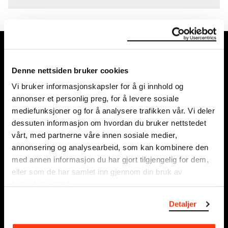
MUNCH, Bjørvika:
Edvard Munchs plass 1, 0194 Oslo
Denne nettsiden bruker cookies
Vi bruker informasjonskapsler for å gi innhold og
Ordinære åpningstider
annonser et personlig preg, for å levere sosiale
Søn - tirs: 10 - 18
mediefunksjoner og for å analysere trafikken vår. Vi deler
Ons - lør: 10 - 21
dessuten informasjon om hvordan du bruker nettstedet
Se alle åpningstider
vårt, med partnerne våre innen sosiale medier,
annonsering og analysearbeid, som kan kombinere den
Postadresse:
med annen informasjon du har gjort tilgjengelig for dem,
Postboks 3304 Sørenga, 0140 Oslo
eller som de har samlet inn gjennom din bruk av
tjenestene deres.
info@munch.com
Detaljer
Organisasjonsnummer:
995138670