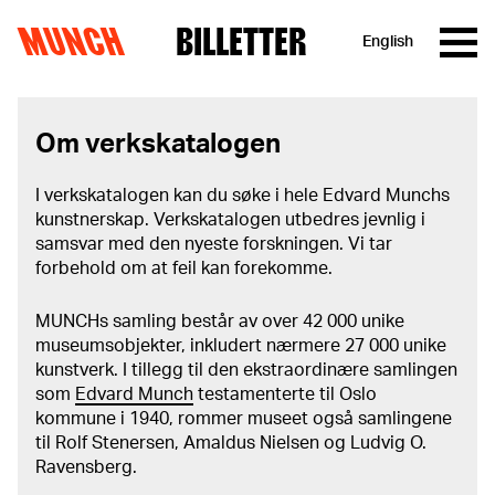
MUNCH
BILLETTER
English
Hopp til innhold
Om verkskatalogen
I verkskatalogen kan du søke i hele Edvard Munchs
kunstnerskap. Verkskatalogen utbedres jevnlig i
samsvar med den nyeste forskningen. Vi tar
forbehold om at feil kan forekomme.
MUNCHs samling består av over 42 000 unike
museumsobjekter, inkludert nærmere 27 000 unike
kunstverk. I tillegg til den ekstraordinære samlingen
som
Edvard Munch
testamenterte til Oslo
kommune i 1940, rommer museet også samlingene
til Rolf Stenersen, Amaldus Nielsen og Ludvig O.
Ravensberg.