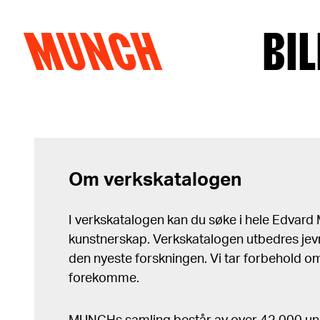
MUNCH
BIL
Hopp til innhold
Om verkskatalogen
I verkskatalogen kan du søke i hele Edvar
kunstnerskap. Verkskatalogen utbedres jev
den nyeste forskningen. Vi tar forbehold om 
forekomme.