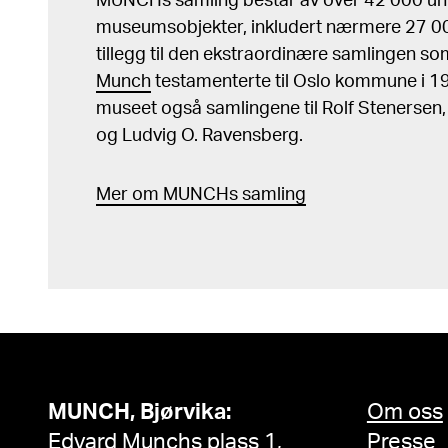
MUNCHs samling består av over 42 000 un
museumsobjekter, inkludert nærmere 27 000
tillegg til den ekstraordinære samlingen s
Munch
testamenterte til Oslo kommune i 
museet også samlingene til Rolf Stenersen
og Ludvig O. Ravensberg.
Mer
o
m MUNCHs
samling
MUNCH, Bjørvika:
Om oss
Edvard Munchs plass 1,
Presse