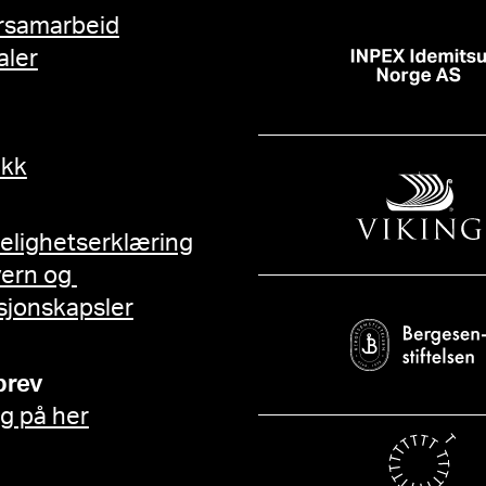
rsamarbeid
aler
ikk
gelighetserklæring
vern og
sjonskapsler
brev
g på her