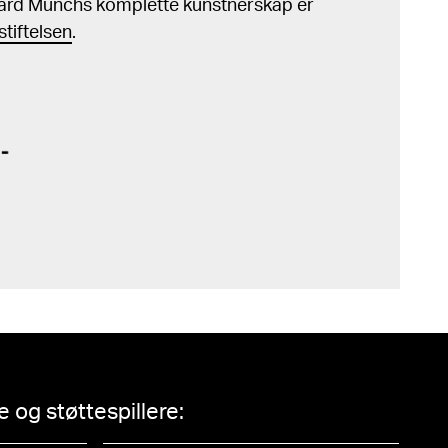
ard Munchs komplette kunstnerskap er
tiftelsen
.
 og støttespillere: