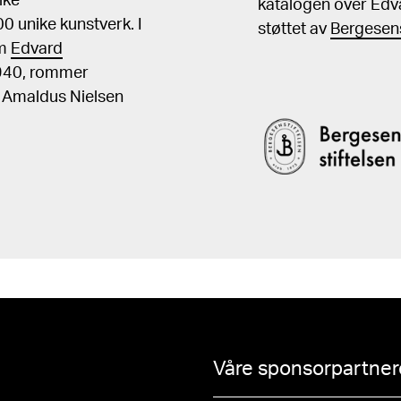
ike
katalogen over Edv
 unike kunstverk. I
støttet av
Bergesens
om
Edvard
1940, rommer
, Amaldus Nielsen
Våre sponsorpartnere