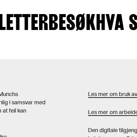
LETTER
BESØK
HVA 
d Munchs
Les mer om bruk av 
nlig i samsvar med
at feil kan
Les mer om arbeide
Den digitale tilgje