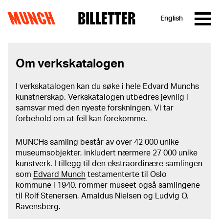
MUNCH
BILLETTER
English
Hopp til innhold
Om verkskatalogen
I verkskatalogen kan du søke i hele Edvard Munchs
kunstnerskap. Verkskatalogen utbedres jevnlig i
samsvar med den nyeste forskningen. Vi tar
forbehold om at feil kan forekomme.
MUNCHs samling består av over 42 000 unike
museumsobjekter, inkludert nærmere 27 000 unike
kunstverk. I tillegg til den ekstraordinære samlingen
som
Edvard Munch
testamenterte til Oslo
kommune i 1940, rommer museet også samlingene
til Rolf Stenersen, Amaldus Nielsen og Ludvig O.
Ravensberg.