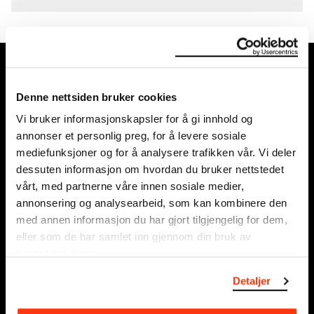
MUNCH, Bjørvika:
Edvard Munchs plass 1, 0194 Oslo
Denne nettsiden bruker cookies
Vi bruker informasjonskapsler for å gi innhold og
Ordinære åpningstider
annonser et personlig preg, for å levere sosiale
Søn - tirs: 10 - 18
mediefunksjoner og for å analysere trafikken vår. Vi deler
Ons - lør: 10 - 21
dessuten informasjon om hvordan du bruker nettstedet
Se alle åpningstider
vårt, med partnerne våre innen sosiale medier,
annonsering og analysearbeid, som kan kombinere den
Postadresse:
med annen informasjon du har gjort tilgjengelig for dem,
Postboks 3304 Sørenga, 0140 Oslo
eller som de har samlet inn gjennom din bruk av
tjenestene deres.
info@munch.com
Detaljer
Organisasjonsnummer:
995138670