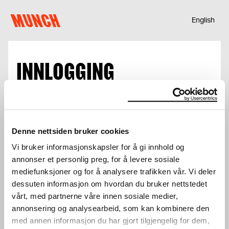
Hopp til innhold
MUNCH
English
INNLOGGING
E-post
Denne nettsiden bruker cookies
Vi bruker informasjonskapsler for å gi innhold og
Passord
annonser et personlig preg, for å levere sosiale
mediefunksjoner og for å analysere trafikken vår. Vi deler
dessuten informasjon om hvordan du bruker nettstedet
vårt, med partnerne våre innen sosiale medier,
annonsering og analysearbeid, som kan kombinere den
med annen informasjon du har gjort tilgjengelig for dem,
Logg inn