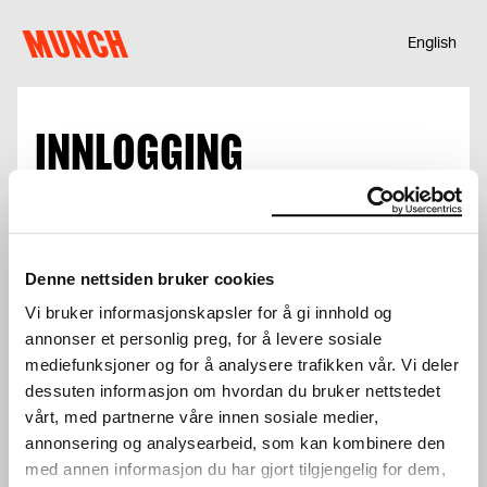
Hopp til innhold
MUNCH
English
INNLOGGING
E-post
Denne nettsiden bruker cookies
Vi bruker informasjonskapsler for å gi innhold og
Passord
annonser et personlig preg, for å levere sosiale
mediefunksjoner og for å analysere trafikken vår. Vi deler
dessuten informasjon om hvordan du bruker nettstedet
vårt, med partnerne våre innen sosiale medier,
annonsering og analysearbeid, som kan kombinere den
med annen informasjon du har gjort tilgjengelig for dem,
Logg inn