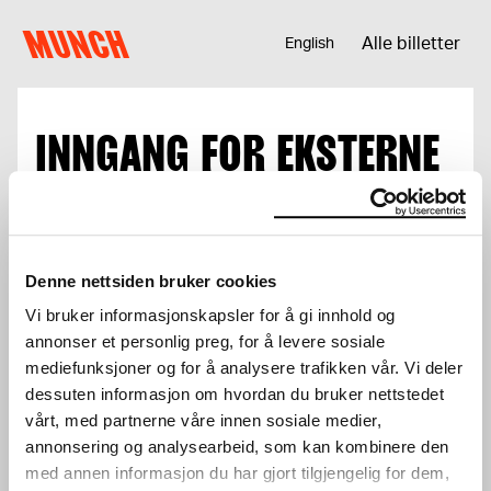
Hopp til innhold
MUNCH
Alle billetter
English
INNGANG FOR EKSTERNE
GUIDER
Her kan du kjøpe billetter for grupper
med
ekstern guide
i perioden 15. juni t.o.m.
Denne nettsiden bruker cookies
15. september.
Vi bruker informasjonskapsler for å gi innhold og
Museet har dessverre ikke mulighet til å ta
annonser et personlig preg, for å levere sosiale
imot grupper på mer enn 30 pers i denne
mediefunksjoner og for å analysere trafikken vår. Vi deler
perioden.
dessuten informasjon om hvordan du bruker nettstedet
vårt, med partnerne våre innen sosiale medier,
annonsering og analysearbeid, som kan kombinere den
med annen informasjon du har gjort tilgjengelig for dem,
Totalt
0 kr