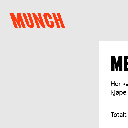
Hopp til innhold
MUNCH
ME
Her ka
kjøpe 
Totalt