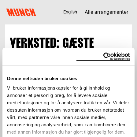
Hopp til innhold
MUNCH
Alle arrangementer
English
VERKSTED: GÆSTE
GUTTER OG DERES
VENNER
Denne nettsiden bruker cookies
Verkstedet passer for unge i målgruppen 14 -
Vi bruker informasjonskapsler for å gi innhold og
23 år
annonser et personlig preg, for å levere sosiale
mediefunksjoner og for å analysere trafikken vår. Vi deler
Total
0 kr
dessuten informasjon om hvordan du bruker nettstedet
vårt, med partnerne våre innen sosiale medier,
Logg inn for å benytte deg av
annonsering og analysearbeid, som kan kombinere den
med annen informasjon du har gjort tilgjengelig for dem,
medlemsrabatter.
Logg inn