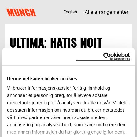
Hopp til innhold
MUNCH
Alle arrangementer
English
ULTIMA: HATIS NOIT
Ledsager må fremvise ledsagerbevis.
Total
0 kr
Denne nettsiden bruker cookies
Vi bruker informasjonskapsler for å gi innhold og
Logg inn for å benytte deg av
annonser et personlig preg, for å levere sosiale
medlemsrabatter.
Logg inn
mediefunksjoner og for å analysere trafikken vår. Vi deler
dessuten informasjon om hvordan du bruker nettstedet
vårt, med partnerne våre innen sosiale medier,
annonsering og analysearbeid, som kan kombinere den
med annen informasjon du har gjort tilgjengelig for dem,