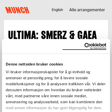
Hopp til innhold
MUNCH
Alle arrangementer
English
ULTIMA: SMERZ & GAEA
Total
0 kr
Denne nettsiden bruker cookies
Logg inn for å benytte deg av
medlemsrabatter.
Logg inn
Vi bruker informasjonskapsler for å gi innhold og
annonser et personlig preg, for å levere sosiale
mediefunksjoner og for å analysere trafikken vår. Vi deler
dessuten informasjon om hvordan du bruker nettstedet
vårt, med partnerne våre innen sosiale medier,
annonsering og analysearbeid, som kan kombinere den
med annen informasjon du har gjort tilgjengelig for dem,