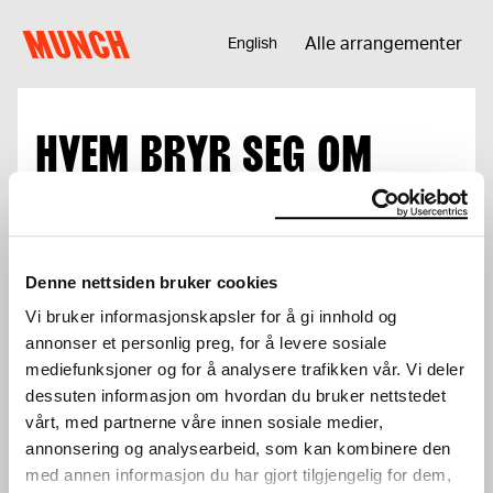
Hopp til innhold
MUNCH
Alle arrangementer
English
HVEM BRYR SEG OM
DØDEN?
Samtale
Denne nettsiden bruker cookies
Total
0 kr
Vi bruker informasjonskapsler for å gi innhold og
annonser et personlig preg, for å levere sosiale
mediefunksjoner og for å analysere trafikken vår. Vi deler
Logg inn for å benytte deg av
dessuten informasjon om hvordan du bruker nettstedet
medlemsrabatter.
Logg inn
vårt, med partnerne våre innen sosiale medier,
annonsering og analysearbeid, som kan kombinere den
med annen informasjon du har gjort tilgjengelig for dem,