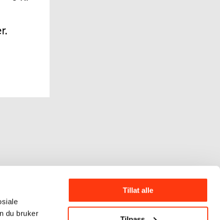
r.
Tillat alle
osiale
n du bruker
Tilpass