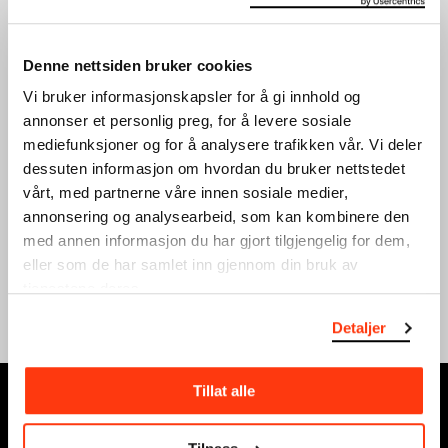
Denne nettsiden bruker cookies
Vi bruker informasjonskapsler for å gi innhold og
annonser et personlig preg, for å levere sosiale
mediefunksjoner og for å analysere trafikken vår. Vi deler
UNG VINTERFERIE:
UNG VINTERFERIE:
SILKETRYKK
GRAFISK DESIGN
dessuten informasjon om hvordan du bruker nettstedet
VERKSTED
VERKSTED
vårt, med partnerne våre innen sosiale medier,
20.02.2024
,
15:00
19.02.2024
,
15:00
annonsering og analysearbeid, som kan kombinere den
Verksted
Verksted
med annen informasjon du har gjort tilgjengelig for dem,
eller som de har samlet inn gjennom din bruk av
tjenestene deres.
Se full kalender
Detaljer
Tillat alle
MUNCH, Bjørvika:
Edvard Munchs plass 1, 0194 Oslo