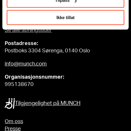
Tilpass
Ordinære åpningstider
Søn - tirs: 10 - 18
Ikke tillat
Ons - lør: 10 - 21
Se alle åpningstider
Postadresse:
Postboks 3304 Sørenga, 0140 Oslo
info@munch.com
Organisasjonsnummer:
995138670
Tilgjengelighet på MUNCH
Om oss
Presse