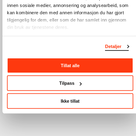
innen sosiale medier, annonsering og analysearbeid, som
kan kombinere den med annen informasjon du har gjort
* You can get more information about how your
tilgjengelig for dem, eller som de har samlet inn gjennom
personal data is processed in
our privacy policy
.
din bruk av tjenestene deres.
You can change your consent at any time in our
preference centre, which you can find in the emails.
Detaljer
Tillat alle
Tilpass
Ikke tillat
Rabatter