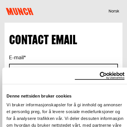
Skip to content
MUNCH
Norsk
CONTACT EMAIL
E-mail
*
I want newsletters from MUNCH with
Denne nettsiden bruker cookies
personalised content based on my usage and
Vi bruker informasjonskapsler for å gi innhold og annonser
choices
et personlig preg, for å levere sosiale mediefunksjoner og
for å analysere trafikken vår. Vi deler dessuten informasjon
om hvordan du bruker nettstedet vårt, med partnerne våre
Confirm