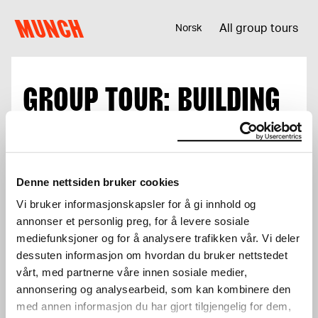
Skip to content
MUNCH
All group tours
Norsk
GROUP TOUR: BUILDING
& ARCHITECTURE
Please add admission tickets for all
participants below:
Denne nettsiden bruker cookies
Vi bruker informasjonskapsler for å gi innhold og
0 NOK
annonser et personlig preg, for å levere sosiale
mediefunksjoner og for å analysere trafikken vår. Vi deler
dessuten informasjon om hvordan du bruker nettstedet
Member
Sign in
vårt, med partnerne våre innen sosiale medier,
annonsering og analysearbeid, som kan kombinere den
med annen informasjon du har gjort tilgjengelig for dem,