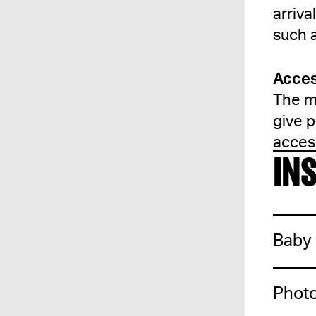
arriva
such a
Acces
The mu
give p
access
IN
Baby 
Phot