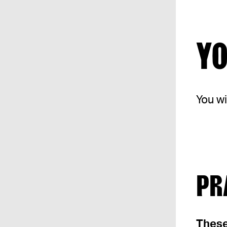
YO
You wi
PR
These