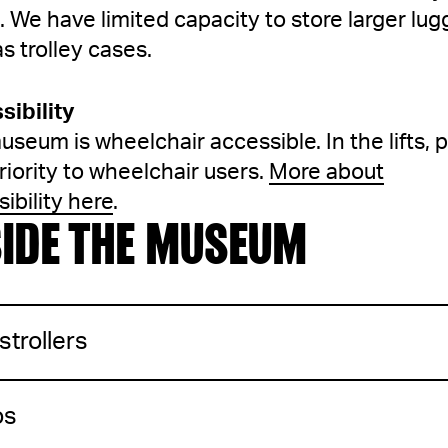
l. We have limited capacity to store larger lug
s trolley cases.
sibility
seum is wheelchair accessible. In the lifts, 
riority to wheelchair users.
More about
ibility here
.
SIDE THE MUSEUM
strollers
os