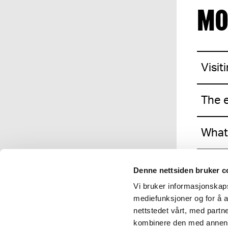
MO
Visit
The e
What
Acces
Denne nettsiden bruker c
Vi bruker informasjonskapsl
Plan 
mediefunksjoner og for å a
nettstedet vårt, med part
kombinere den med annen in