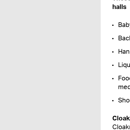
halls
Baby
Back
Han
Liqu
Foo
med
Sho
Cloak
Cloak