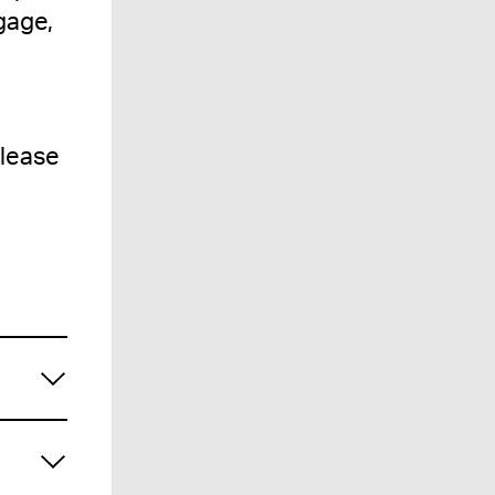
gage,
please