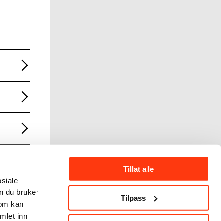
Tillat alle
osiale
n du bruker
Tilpass
som kan
mlet inn